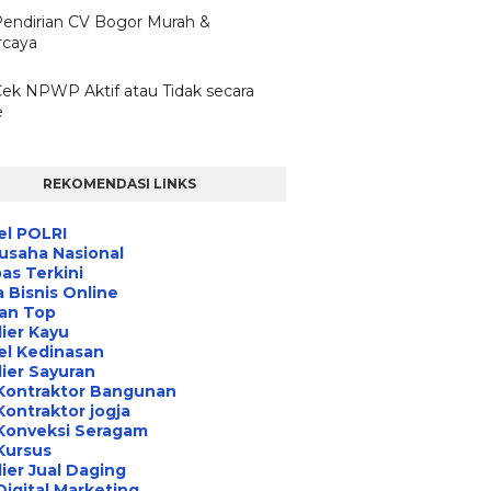
Pendirian CV Bogor Murah &
rcaya
Cek NPWP Aktif atau Tidak secara
e
REKOMENDASI LINKS
el POLRI
usaha Nasional
s Terkini
 Bisnis Online
an Top
ier Kayu
el Kedinasan
ier Sayuran
Kontraktor Bangunan
Kontraktor jogja
Konveksi Seragam
Kursus
ier Jual Daging
Digital Marketing