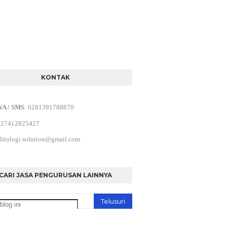
KONTAK
WA / SMS
:
6281391788870
0274) 2825427
litologi.solution@gmail.com
CARI JASA PENGURUSAN LAINNYA