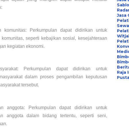
Sablo
h:
Radar
Jasa
Pelat
Sewa 
 komunitas: Perkumpulan dapat didirikan untuk 
Pelat
Witj
munitas, seperti kebajikan sosial, kesejahteraan 
Pelat
an kegiatan ekonomi.
Konv
Medi
Bimbe
Bimb
Berita
syarakat: Perkumpulan dapat didirikan untuk 
Raja 
masyarakat dalam proses pengambilan keputusan 
Pust
syarakat tersebut.
anggota: Perkumpulan dapat didirikan untuk 
nggota dalam bidang tertentu, seperti seni, 
uan.