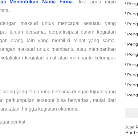
ips Menentukan Nama Firma
. Jika anda ingin 
Pengu
tera.
Peng
 dengan maksud untuk mencapai sesuatu yang 
Peng
ai tujuan bersama, berpartisipasi dalam kegiatan 
Peng
gan orang lain yang memiliki minat yang sama. 
Pengu
 dengan maksud untuk membantu atau memberikan 
Peng
i melakukan kegiatan amal atau membantu kelompok 
Pengu
Peng
Peng
 orang yang tergabung bersama dengan tujuan yang 
Peng
i perkumpulan tersebut bisa bervariasi, mulai dari 
arakatan, hingga kegiatan ekonomi.
gai berikut:
Jasa 
Bante