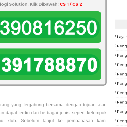
logi Solution, Klik Dibawah:
CS 1 / CS 2
Laya
Peng
Pengu
Peng
Peng
Pengu
Peng
Pengu
rang yang tergabung bersama dengan tujuan atau 
Peng
dapat terdiri dari berbagai jenis, seperti kelompok 
atau klub. Sebelum lanjut ke pembahasan kami 
Peng