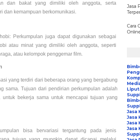
dan bakat yang dimiliki oleh anggota, serta 
Jasa 
ri dan kemampuan berkomunikasi.
Terpe
Cara 
Onlin
hobi: Perkumpulan juga dapat digunakan sebagai 
i atau minat yang dimiliki oleh anggota, seperti 
raga, atau kelompok penggemar film.
Bimb
n
Peng
Kompa
si yang terdiri dari beberapa orang yang bergabung 
Media
g sama. Tujuan dari pendirian perkumpulan adalah 
Liput
Suppl
 untuk bekerja sama untuk mencapai tujuan yang 
Bimb
Suppl
Jasa 
Jasa 
Jasa 
Jasa 
umpulan bisa bervariasi tergantung pada jenis 
Suppl
rapa tujuan yang mungkin dapat dicapai melalui 
Jasa 