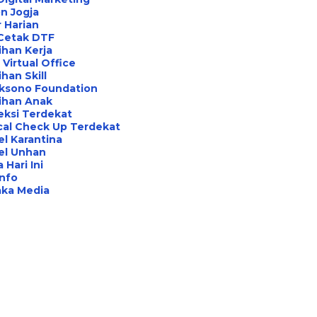
n Jogja
 Harian
 Cetak DTF
ihan Kerja
Virtual Office
ihan Skill
aksono Foundation
ihan Anak
eksi Terdekat
cal Check Up Terdekat
l Karantina
el Unhan
 Hari Ini
Info
aka Media