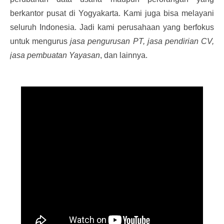
berkantor pusat di Yogyakarta. Kami juga bisa melayani 
seluruh Indonesia. 
Jadi kami 
perusahaan yang berfokus 
untuk mengurus 
jasa pengurusan PT, jasa pendirian CV, 
jasa pembuatan Yayasan
, dan lainnya.