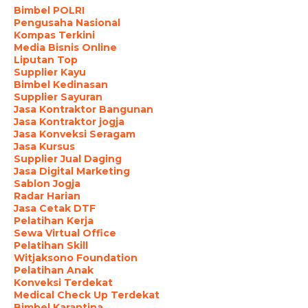
Bimbel POLRI
Pengusaha Nasional
Kompas Terkini
Media Bisnis Online
Liputan Top
Supplier Kayu
Bimbel Kedinasan
Supplier Sayuran
Jasa Kontraktor Bangunan
Jasa Kontraktor jogja
Jasa Konveksi Seragam
Jasa Kursus
Supplier Jual Daging
Jasa Digital Marketing
Sablon Jogja
Radar Harian
Jasa Cetak DTF
Pelatihan Kerja
Sewa Virtual Office
Pelatihan Skill
Witjaksono Foundation
Pelatihan Anak
Konveksi Terdekat
Medical Check Up Terdekat
Bimbel Karantina