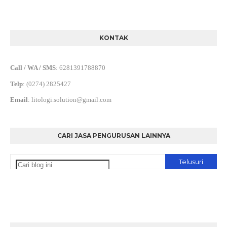
KONTAK
Call / WA / SMS
:
6281391788870
Telp
:
(0274) 2825427
Email
:
litologi.solution@gmail.com
CARI JASA PENGURUSAN LAINNYA