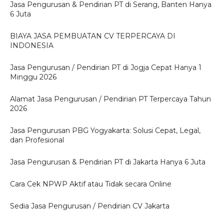
Jasa Pengurusan & Pendirian PT di Serang, Banten Hanya
6 Juta
BIAYA JASA PEMBUATAN CV TERPERCAYA DI
INDONESIA
Jasa Pengurusan / Pendirian PT di Jogja Cepat Hanya 1
Minggu 2026
Alamat Jasa Pengurusan / Pendirian PT Terpercaya Tahun
2026
Jasa Pengurusan PBG Yogyakarta: Solusi Cepat, Legal,
dan Profesional
Jasa Pengurusan & Pendirian PT di Jakarta Hanya 6 Juta
Cara Cek NPWP Aktif atau Tidak secara Online
Sedia Jasa Pengurusan / Pendirian CV Jakarta