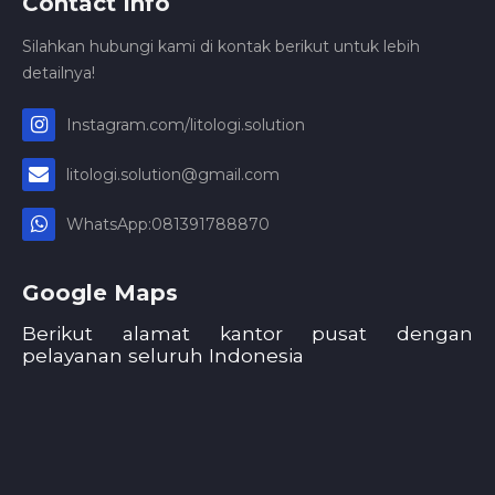
Contact Info
Silahkan hubungi kami di kontak berikut untuk lebih
detailnya!
Instagram.com/litologi.solution
litologi.solution@gmail.com
WhatsApp:081391788870
Google Maps
Berikut alamat kantor pusat dengan
pelayanan seluruh Indonesia