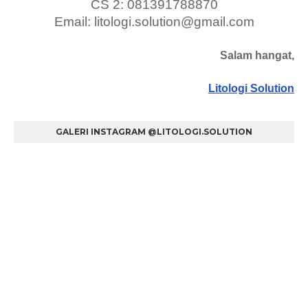
CS 2: 081391788870
Email: litologi.solution@gmail.com
Salam hangat,
Litologi Solution
GALERI INSTAGRAM @LITOLOGI.SOLUTION