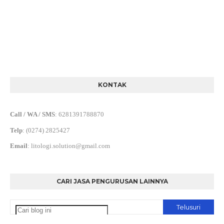
KONTAK
Call / WA / SMS
:
6281391788870
Telp
:
(0274) 2825427
Email
:
litologi.solution@gmail.com
CARI JASA PENGURUSAN LAINNYA