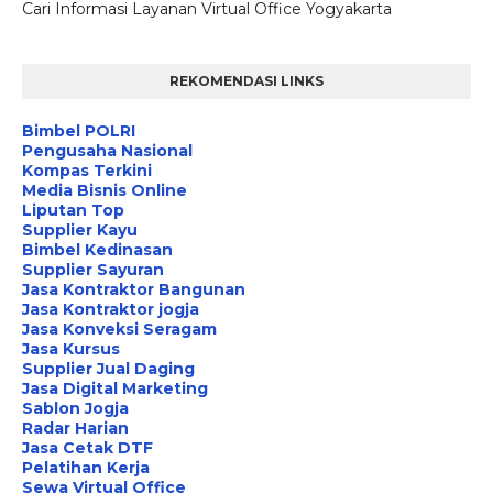
Cari Informasi Layanan Virtual Office Yogyakarta
REKOMENDASI LINKS
Bimbel POLRI
Pengusaha Nasional
Kompas Terkini
Media Bisnis Online
Liputan Top
Supplier Kayu
Bimbel Kedinasan
Supplier Sayuran
Jasa Kontraktor Bangunan
Jasa Kontraktor jogja
Jasa Konveksi Seragam
Jasa Kursus
Supplier Jual Daging
Jasa Digital Marketing
Sablon Jogja
Radar Harian
Jasa Cetak DTF
Pelatihan Kerja
Sewa Virtual Office