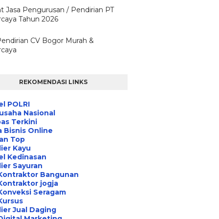
t Jasa Pengurusan / Pendirian PT
rcaya Tahun 2026
Pendirian CV Bogor Murah &
rcaya
REKOMENDASI LINKS
el POLRI
usaha Nasional
s Terkini
 Bisnis Online
an Top
ier Kayu
el Kedinasan
ier Sayuran
Kontraktor Bangunan
Kontraktor jogja
Konveksi Seragam
Kursus
ier Jual Daging
Digital Marketing