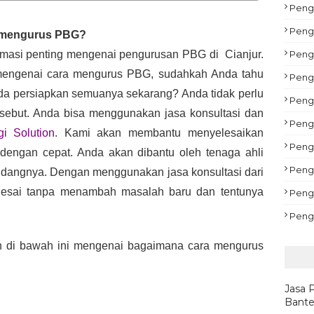
Pengu
Peng
 mengurus PBG?
Peng
rmasi penting mengenai pengurusan PBG di  Cianjur. 
ngenai cara mengurus PBG, sudahkah Anda tahu 
Peng
a persiapkan semuanya sekarang? Anda tidak perlu 
Pengu
sebut. Anda bisa menggunakan jasa konsultasi dan 
Peng
ogi Solution
. Kami akan membantu menyelesaikan 
Pengu
engan cepat. Anda akan dibantu oleh tenaga ahli 
Peng
bidangnya. Dengan menggunakan jasa konsultasi dari 
lesai tanpa menambah masalah baru dan tentunya 
Peng
Peng
an di bawah ini mengenai bagaimana cara mengurus 
Jasa 
Bante