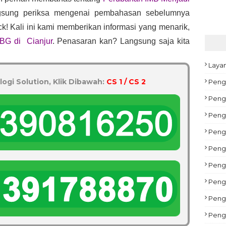
gsung periksa mengenai pembahasan sebelumnya 
ck! Kali ini kami memberikan informasi yang menarik, 
G di  Cianjur
. Penasaran kan? Langsung saja kita 
Laya
logi Solution, Klik Dibawah:
CS 1 / CS 2
Peng
Pengu
Peng
Peng
Pengu
Peng
Pengu
Peng
Peng