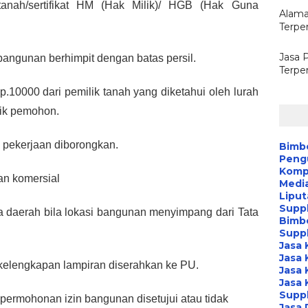
tanah/sertifikat HM (Hak Milik)/ HGB (Hak Guna 
Alama
Terpe
Jasa 
 bangunan berhimpit dengan batas persil.
Terpe
.10000 dari pemilik tanah yang diketahui oleh lurah 
lik pemohon.
a pekerjaan diborongkan.
Bimb
Peng
Kompa
an komersial
Media
Liput
Suppl
la daerah bila lokasi bangunan menyimpang dari Tata 
Bimb
Suppl
Jasa 
Jasa 
a kelengkapan lampiran diserahkan ke PU.
Jasa 
Jasa 
Suppl
permohonan izin bangunan disetujui atau tidak
Jasa 