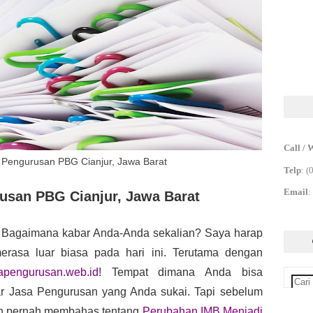
Call / 
a Pengurusan PBG Cianjur, Jawa Barat
Telp
:
(
Email
:
rusan PBG Cianjur, Jawa Barat
 Bagaimana kabar Anda-Anda sekalian? Saya harap 
merasa luar biasa pada hari ini. Terutama dengan 
apengurusan.web.id
! Tempat dimana Anda bisa 
ar Jasa Pengurusan yang Anda sukai. Tapi sebelum 
ah pernah membahas tentang 
Perubahan IMB Menjadi 