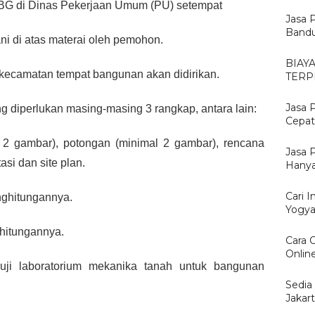
PBG di Dinas Pekerjaan Umum (PU) setempat
Jasa 
Bandu
ani di atas materai oleh pemohon.
BIAY
an kecamatan tempat bangunan akan didirikan.
TERP
Jasa 
g diperlukan masing-masing 3 rangkap, antara lain:
Cepat
2 gambar), potongan (minimal 2 gambar), rencana 
Jasa 
asi dan site plan.
Hanya
Cari I
nghitungannya.
Yogya
ghitungannya.
Cara 
Onlin
 uji laboratorium mekanika tanah untuk bangunan 
Sedia
Jakar