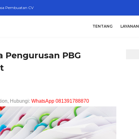
asa Pembuatan CV
TENTANG
LAYANAN
sa Pengurusan PBG
t
tion, Hubungi:
WhatsApp 081391788870