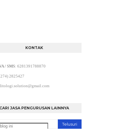
KONTAK
WA / SMS
:
6281391788870
0274) 2825427
litologi.solution@gmail.com
CARI JASA PENGURUSAN LAINNYA