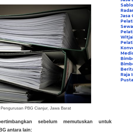
Sablo
Radar
Jasa
Pelat
Sewa 
Pelat
Witj
Pelat
Konv
Medi
Bimbe
Bimb
Berita
Raja 
Pust
a Pengurusan PBG Cianjur, Jawa Barat
pertimbangkan sebelum memutuskan untuk 
 antara lain: