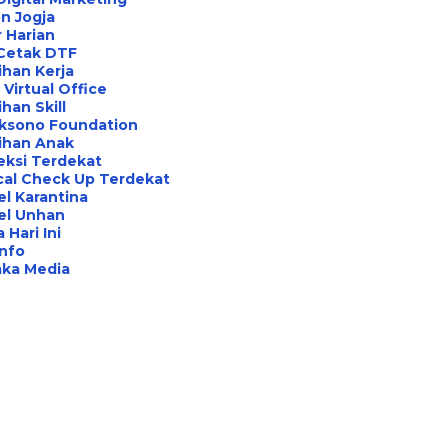
n Jogja
 Harian
 Cetak DTF
ihan Kerja
Virtual Office
ihan Skill
aksono Foundation
ihan Anak
eksi Terdekat
cal Check Up Terdekat
l Karantina
el Unhan
 Hari Ini
Info
aka Media