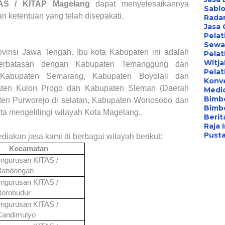
AS / KITAP Magelang
dapat menyelesaikannya
Sablo
n ketentuan yang telah disepakati.
Radar
Jasa
Pelat
Sewa 
vinsi Jawa Tengah. Ibu kota Kabupaten ini adalah
Pelat
Witj
berbatasan dengan Kabupaten Temanggung dan
Pelat
Kabupaten Semarang, Kabupaten Boyolali dan
Konv
paten Kulon Progo dan Kabupaten Sleman (Daerah
Medi
Bimbe
aten Purworejo di selatan, Kabupaten Wonosobo dan
Bimb
ta mengelilingi wilayah Kota Magelang..
Berita
Raja 
Pust
diakan jasa kami di berbagai wilayah berikut:
Kecamatan
ngurusan KITAS /
Bandongan
ngurusan KITAS /
Borobudur
ngurusan KITAS /
Candimulyo