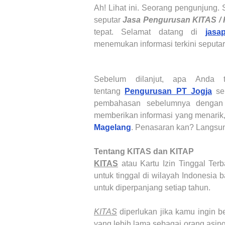
Ah! Lihat ini. Seorang pengunjung.
seputar
Jasa Pengurusan KITAS /
tepat. Selamat datang di
jasa
menemukan informasi terkini seputa
Sebelum dilanjut, apa Anda
tentang
Pengurusan PT Jogja
seb
pembahasan sebelumnya dengan l
memberikan informasi yang menarik
Magelang
. Penasaran kan? Langsung
Tentang
KITAS dan KITAP
KITAS
atau Kartu Izin Tinggal Ter
untuk tinggal di wilayah Indonesia
untuk diperpanjang setiap tahun.
KITAS
diperlukan jika kamu ingin b
yang lebih lama sebagai orang asin