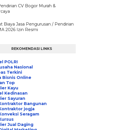
Pendirian CV Bogor Murah &
rcaya
ut Biaya Jasa Pengurusan / Pendirian
A 2026 Izin Resmi
REKOMENDASI LINKS
el POLRI
usaha Nasional
s Terkini
 Bisnis Online
an Top
ier Kayu
el Kedinasan
ier Sayuran
Kontraktor Bangunan
Kontraktor jogja
Konveksi Seragam
Kursus
ier Jual Daging
Digital Marketing