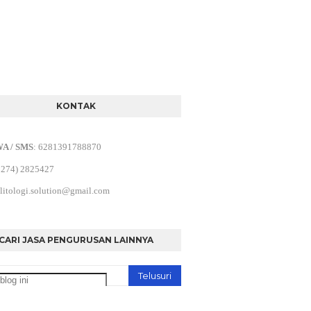
KONTAK
WA / SMS
:
6281391788870
0274) 2825427
litologi.solution@gmail.com
CARI JASA PENGURUSAN LAINNYA