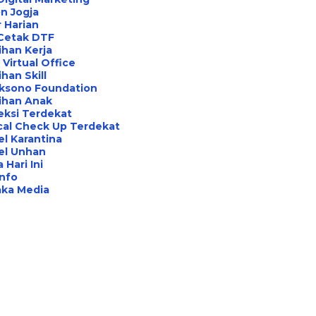
n Jogja
 Harian
 Cetak DTF
ihan Kerja
Virtual Office
ihan Skill
aksono Foundation
ihan Anak
eksi Terdekat
cal Check Up Terdekat
l Karantina
el Unhan
 Hari Ini
Info
aka Media