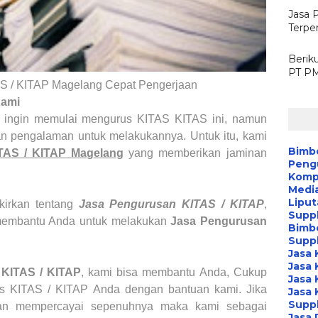
Jasa 
Terpe
Berik
PT PM
S / KITAP Magelang Cepat Pengerjaan
Kami
g ingin memulai mengurus KITAS KITAS ini, namun
an pengalaman untuk melakukannya. Untuk itu, kami
Bimb
TAS / KITAP
Magelang
yang memberikan jaminan
Peng
Kompa
Media
Liput
kirkan tentang
Jasa Pengurusan KITAS / KITAP
,
Suppl
embantu Anda untuk melakukan
Jasa Pengurusan
Bimb
Suppl
Jasa 
Jasa 
s
KITAS / KITAP
, kami bisa membantu Anda, Cukup
Jasa 
us
KITAS / KITAP
Anda dengan bantuan kami. Jika
Jasa 
Suppl
dan mempercayai sepenuhnya maka kami sebagai
Jasa 