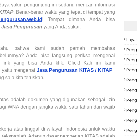
 Saya yakin pengunjung ini sedang mencari informasi
 KITAP
. Benar-benar waktu yang tepat di tempat yang
pengurusan.web.id
! Tempat dimana Anda bisa
r
Jasa Pengurusan
yang Anda sukai.
Laya
 tahu bahwa kami sudah pernah membahas
Peng
elumnya? Anda bisa langsung periksa mengenai
Pengu
ink yang bisa Anda klik. Click! Kali ini kami
Peng
, yaitu mengenai
Jasa Pengurusan KITAS / KITAP
 saja kita teruskan.
Peng
Pengu
batas adalah dokumen yang digunakan sebagai izin
Peng
 bagi WNA dengan jangka waktu satu tahun dan wajib
Pengu
Peng
ekerja atau tinggal di wilayah Indonesia untuk waktu
Peng
g (ekspatriat). Adapun dasar pemberian KITAS adalah