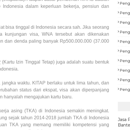
Pengu
e Indonesia dalam keperluan bekerja, pensiun dan
Peng
Peng
t bisa tinggal di Indonesia secara sah. Jika seorang
Peng
a kunjungan visa, WNA tersebut akan dikenakan
n dan denda paling banyak Rp500.000.000 (37.000
Pengu
Peng
Pengu
P
(Kartu Izin Tinggal Tetap) juga adalah suatu bentuk
Indonesia.
Peng
Peng
jangka waktu. KITAP berlaku untuk lima tahun, dan
Peng
erubahan status dari ekspat, visa akan diperpanjang
an hanyalah mengajukan kartu baru.
kerja asing (TKA) di Indonesia semakin meningkat.
itung sejak tahun 2014-2018 jumlah TKA di Indonesia
Jasa 
tuan TKA yang memang memiliki kompetensi yang
Bante