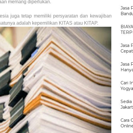
aan memang diperlukan.
Jasa 
Bandu
sia juga tetap memiliki persyaratan dan kewajiban
 satunya adalah kepemilikan KITAS atau KITAP.
BIAY
TERP
Jasa 
Cepat
Jasa 
Hanya
Cari I
Yogya
Sedia
Jakar
Cara 
Onlin