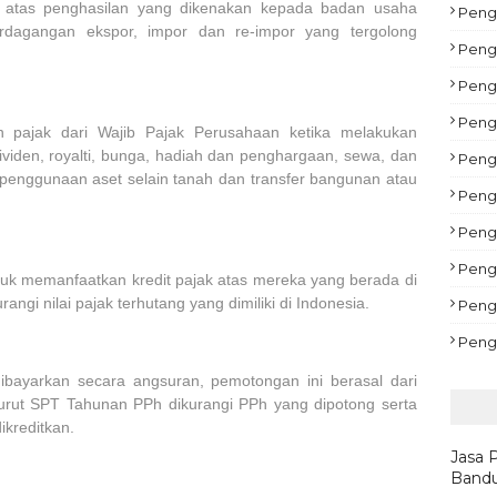
atas penghasilan yang dikenakan kepada badan usaha
Pengu
erdagangan ekspor, impor dan re-impor yang tergolong
Peng
Peng
Peng
pajak dari Wajib Pajak Perusahaan ketika melakukan
ividen, royalti, bunga, hadiah dan penghargaan, sewa, dan
Pengu
 penggunaan aset selain tanah dan transfer bangunan atau
Peng
Pengu
Peng
uk memanfaatkan kredit pajak atas mereka yang berada di
rangi nilai pajak terhutang yang dimiliki di Indonesia.
Peng
Peng
bayarkan secara angsuran, pemotongan ini berasal dari
urut SPT Tahunan PPh dikurangi PPh yang dipotong serta
ikreditkan.
Jasa 
Bandu