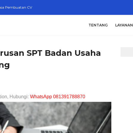
asa Pembuatan CV
TENTANG
LAYANAN
gurusan SPT Badan Usaha
ang
tion, Hubungi:
WhatsApp 081391788870