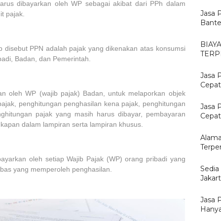
rus dibayarkan oleh WP sebagai akibat dari PPh dalam
Jasa 
it pajak.
Bante
BIAY
p disebut PPN adalah pajak yang dikenakan atas konsumsi
TERP
badi, Badan, dan Pemerintah.
Jasa 
Cepat
an oleh WP (wajib pajak) Badan, untuk melaporkan objek
 pajak, penghitungan penghasilan kena pajak, penghitungan
Jasa 
enghitungan pajak yang masih harus dibayar, pembayaran
Cepat,
ngkapan dalam lampiran serta lampiran khusus.
Alama
Terpe
ayarkan oleh setiap Wajib Pajak (WP) orang pribadi yang
Sedia
ebas yang memperoleh penghasilan.
Jakar
Jasa 
Hanya