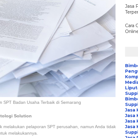
Jasa 
Terpe
Cara 
Onlin
Bimb
Peng
Kompa
Media
Liput
Suppl
Bimb
an SPT Badan Usaha Terbaik di Semarang
Suppl
Jasa 
Jasa 
ologi Solution
Jasa 
Jasa 
tuk melakukan pelaporan SPT perusahan, namun Anda tidak
Suppl
ntuk melakukannya.
Jasa 