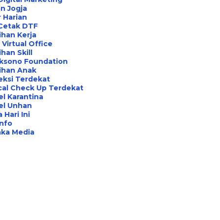
n Jogja
 Harian
 Cetak DTF
ihan Kerja
Virtual Office
ihan Skill
aksono Foundation
ihan Anak
eksi Terdekat
cal Check Up Terdekat
l Karantina
el Unhan
 Hari Ini
Info
aka Media