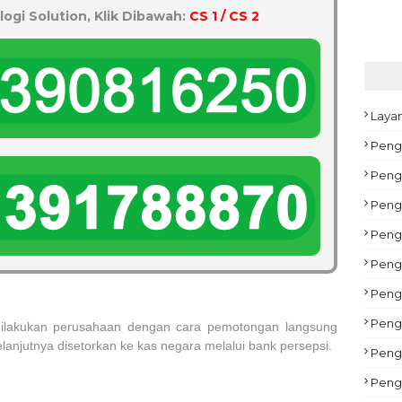
logi Solution, Klik Dibawah:
CS 1 / CS 2
Laya
Peng
Pengu
Peng
Peng
Pengu
Peng
Pengu
ilakukan perusahaan dengan cara pemotongan langsung
lanjutnya disetorkan ke kas negara melalui bank persepsi.
Peng
Peng