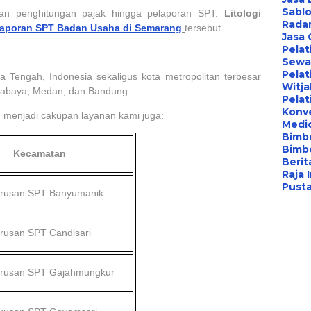
Sablo
rkan penghitungan pajak hingga pelaporan SPT.
Litologi
Radar
laporan SPT Badan Usaha di Semarang
tersebut.
Jasa
Pelat
Sewa 
Pelat
 Tengah, Indonesia sekaligus kota metropolitan terbesar
Witj
urabaya, Medan, dan Bandung.
Pelat
Konv
g menjadi cakupan layanan kami juga:
Medi
Bimbe
Bimb
Kecamatan
Berita
Raja 
Pust
urusan SPT
Banyumanik
urusan SPT
Candisari
urusan SPT
Gajahmungkur