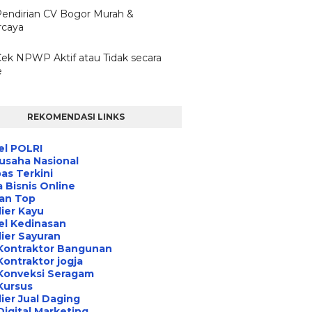
Pendirian CV Bogor Murah &
rcaya
Cek NPWP Aktif atau Tidak secara
e
REKOMENDASI LINKS
el POLRI
usaha Nasional
s Terkini
 Bisnis Online
an Top
ier Kayu
el Kedinasan
ier Sayuran
Kontraktor Bangunan
Kontraktor jogja
Konveksi Seragam
Kursus
ier Jual Daging
Digital Marketing