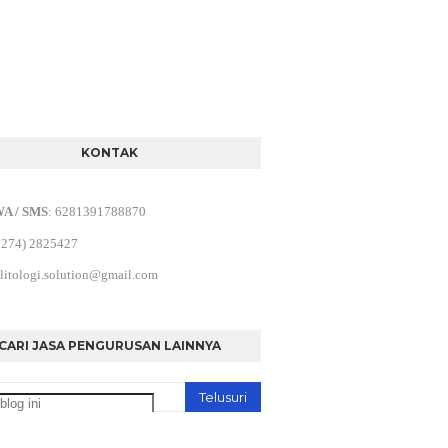
KONTAK
WA / SMS
:
6281391788870
0274) 2825427
litologi.solution@gmail.com
CARI JASA PENGURUSAN LAINNYA