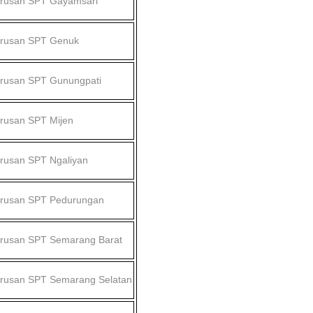
urusan SPT
Gayamsari
urusan SPT
Genuk
urusan SPT
Gunungpati
urusan SPT
Mijen
urusan SPT
Ngaliyan
urusan SPT
Pedurungan
urusan SPT
Semarang Barat
urusan SPT
Semarang Selatan