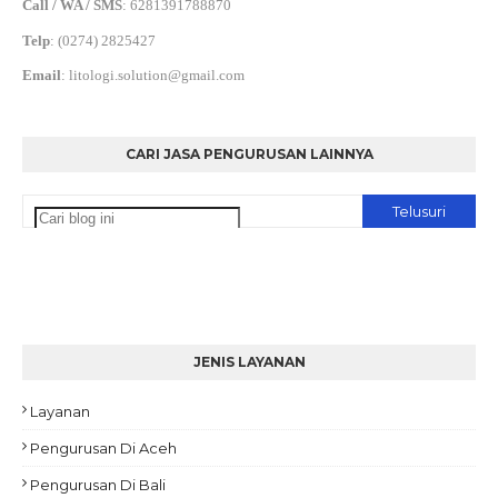
Call / WA / SMS
:
6281391788870
Telp
:
(0274) 2825427
Email
:
litologi.solution@gmail.com
CARI JASA PENGURUSAN LAINNYA
JENIS LAYANAN
Layanan
Pengurusan Di Aceh
Pengurusan Di Bali