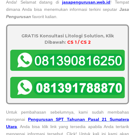
Anda! Selamat datang di
jasapengurusan.web.id
! Tempat
dimana Anda bisa menemukan informasi terkini seputar
Jasa
Pengurusan
favorit kalian.
GRATIS Konsultasi Litologi Solution, Klik
Dibawah:
CS 1 / CS 2
Untuk pembahasan sebelumnya, kami sudah membahas
mengenai
Pengurusan
SPT
Tahunan Pasal 21 Sumatera
Utara
, Anda bisa klik link yang tersedia apabila Anda tertarik
mengenai informasi tersebut. Click! Untuk kali ini kami akan