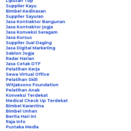
Liputan Top
Supplier Kayu
Bimbel Kedinasan
Supplier Sayuran
Jasa Kontraktor Bangunan
Jasa Kontraktor jogja
Jasa Konveksi Seragam
Jasa Kursus
Supplier Jual Daging
Jasa Digital Marketing
Sablon Jogja
Radar Harian
Jasa Cetak DTF
Pelatihan Kerja
Sewa Virtual Office
Pelatihan Skill
Witjaksono Foundation
Pelatihan Anak
Konveksi Terdekat
Medical Check Up Terdekat
Bimbel Karantina
Bimbel Unhan
Berita Hari Ini
Raja Info
Pustaka Media