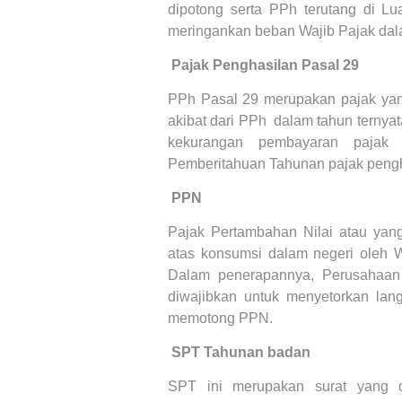
dipotong serta PPh terutang di Lu
meringankan beban Wajib Pajak da
6.
Pajak Penghasilan Pasal 29
PPh Pasal 29 merupakan pajak yan
akibat dari PPh
dalam tahun ternyat
kekurangan pembayaran pajak 
Pemberitahuan Tahunan pajak pengh
7.
PPN
Pajak Pertambahan Nilai atau yan
atas konsumsi dalam negeri oleh W
Dalam penerapannya, Perusahaan 
diwajibkan untuk menyetorkan lan
memotong PPN.
8.
SPT Tahunan badan
SPT ini merupakan surat yang 