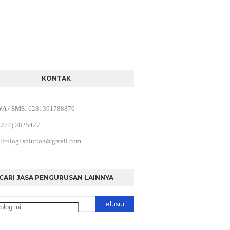
KONTAK
WA / SMS
:
6281391788870
0274) 2825427
litologi.solution@gmail.com
CARI JASA PENGURUSAN LAINNYA