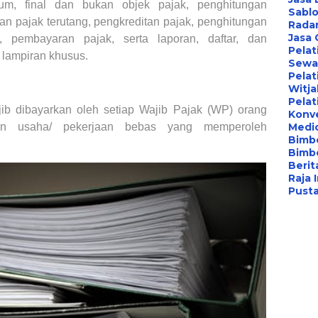
um, final dan bukan objek pajak, penghitungan
Sablo
an pajak terutang, pengkreditan pajak, penghitungan
Radar
Jasa
 pembayaran pajak, serta laporan, daftar, dan
Pelat
 lampiran khusus.
Sewa 
Pelat
Witj
Pelat
ib dibayarkan oleh setiap Wajib Pajak (WP) orang
Konv
tan usaha/ pekerjaan bebas yang memperoleh
Medi
Bimbe
Bimb
Berita
Raja 
Pust