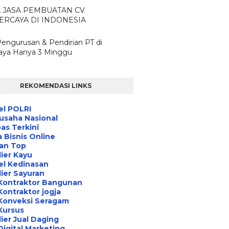
A JASA PEMBUATAN CV
ERCAYA DI INDONESIA
Pengurusan & Pendirian PT di
aya Hanya 3 Minggu
REKOMENDASI LINKS
el POLRI
usaha Nasional
s Terkini
 Bisnis Online
an Top
ier Kayu
el Kedinasan
ier Sayuran
Kontraktor Bangunan
Kontraktor jogja
Konveksi Seragam
Kursus
ier Jual Daging
Digital Marketing