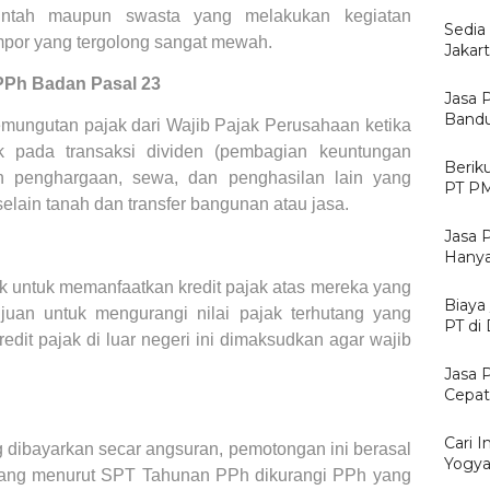
erintah maupun swasta yang melakukan kegiatan
Sedia
mpor yang tergolong sangat mewah.
Jakar
PPh Badan Pasal 23
Jasa 
Bandu
ungutan pajak dari Wajib Pajak Perusahaan ketika
k pada transaksi dividen (pembagian keuntungan
Berik
an penghargaan, sewa, dan penghasilan lain yang
PT PM
lain tanah dan transfer bangunan atau jasa.
Jasa 
Hanya
 untuk memanfaatkan kredit pajak atas mereka yang
Biaya
tujuan untuk mengurangi nilai pajak terhutang yang
PT di
redit pajak di luar negeri ini dimaksudkan agar wajib
Jasa 
Cepat
Cari I
dibayarkan secar angsuran, pemotongan ini berasal
Yogya
utang menurut SPT Tahunan PPh dikurangi PPh yang