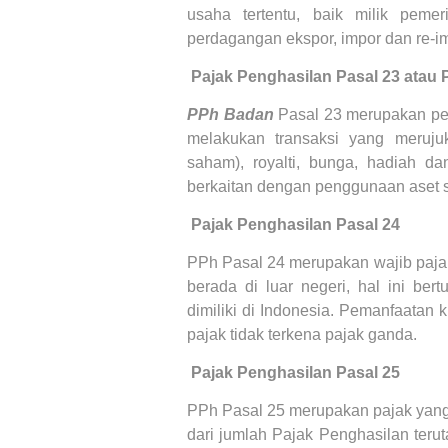
usaha tertentu, baik milik pem
perdagangan ekspor, impor dan re-i
3.
Pajak Penghasilan Pasal 23
atau 
PPh Badan
Pasal 23 merupakan pem
melakukan transaksi yang meruju
saham), royalti, bunga, hadiah d
berkaitan dengan penggunaan aset se
4.
Pajak Penghasilan Pasal 24
PPh Pasal 24 merupakan wajib pajak
berada di luar negeri, hal ini ber
dimiliki di Indonesia. Pemanfaatan k
pajak tidak terkena pajak ganda.
5.
Pajak Penghasilan Pasal 25
PPh Pasal 25 merupakan pajak yang 
dari jumlah Pajak Penghasilan ter