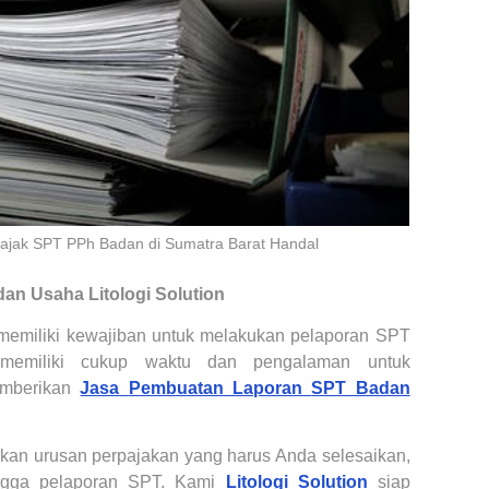
ajak SPT PPh Badan di Sumatra Barat Handal
an Usaha Litologi Solution
memiliki kewajiban untuk melakukan pelaporan SPT
memiliki cukup waktu dan pengalaman untuk
emberikan
Jasa
Pembuatan Laporan
SPT Badan
irkan urusan perpajakan yang harus Anda selesaikan,
ingga pelaporan SPT. Kami
Litologi Solution
siap