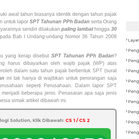
ki awal tahun biasanya identik dengan tahun pajak
n untuk lapor
SPT Tahunan PPh Badan
serta Orang
yarannya sendiri dilakukan
paling lambat
hingga
30
tur pada Bab I Undang-undang Nomor 36 Tahun 2008
Laya
Peng
au yang kerap disebut
SPT Tahunan PPh Badan
?
Pengu
ng harus dibayarkan oleh wajib pajak (WP) atas
eroleh dalam satu tahun pajak berbentuk SPT (surat
Peng
an
ini tak hanya di wajibkan untuk perorangan saja
Peng
erusahaan seperti Perusahaan. Dalam lapor SPT
Pengu
menjadi beberapa jenis. Penasaran apa saja jenis
ia simak artikel dibawah ini.
Peng
Pengu
logi Solution, Klik Dibawah:
CS 1 / CS 2
Peng
Peng