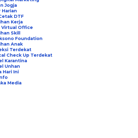
n Jogja
 Harian
 Cetak DTF
ihan Kerja
Virtual Office
ihan Skill
aksono Foundation
ihan Anak
eksi Terdekat
cal Check Up Terdekat
l Karantina
el Unhan
 Hari Ini
Info
aka Media