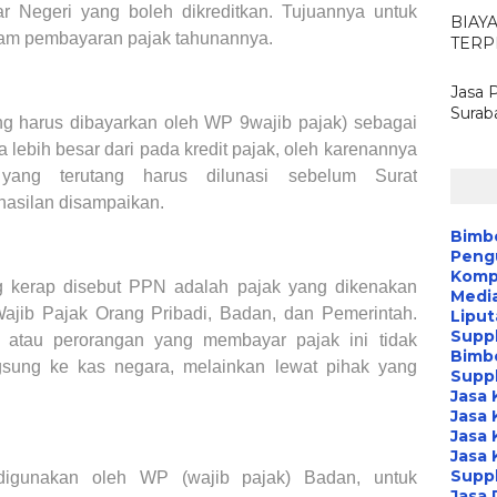
ar Negeri yang boleh dikreditkan. Tujuannya untuk
BIAY
lam pembayaran pajak tahunannya.
TERP
Jasa 
Surab
g harus dibayarkan oleh WP 9wajib pajak) sebagai
a lebih besar dari pada kredit pajak, oleh karenannya
yang terutang harus dilunasi sebelum Surat
asilan disampaikan.
Bimb
Peng
Kompa
g kerap disebut PPN adalah pajak yang dikenakan
Media
ajib Pajak Orang Pribadi, Badan, dan Pemerintah.
Liput
Suppl
atau perorangan yang membayar pajak ini tidak
Bimb
gsung ke kas negara, melainkan lewat pihak yang
Suppl
Jasa 
Jasa 
Jasa 
Jasa 
Suppl
digunakan oleh WP (wajib pajak) Badan, untuk
Jasa 