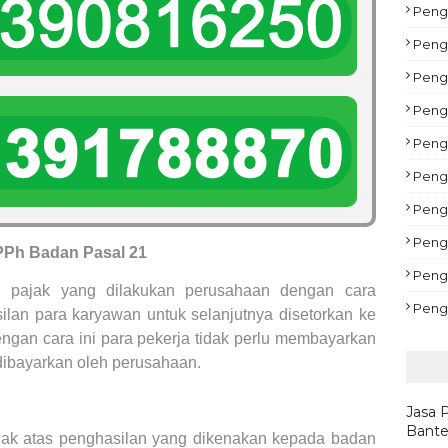
Pengu
Peng
Peng
Peng
Pengu
Peng
Pengu
Peng
PPh Badan Pasal 21
Peng
pajak yang dilakukan perusahaan dengan cara
Peng
lan para karyawan untuk selanjutnya disetorkan ke
ngan cara ini para pekerja tidak perlu membayarkan
 dibayarkan oleh perusahaan.
Jasa 
Bante
ak atas penghasilan yang dikenakan kepada badan