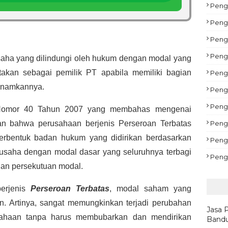
Pengu
Peng
Peng
Peng
saha yang dilindungi oleh hukum dengan modal yang
atakan sebagai pemilik PT apabila memiliki bagian
Pengu
tanamkannya.
Peng
Pengu
Nomor 40 Tahun 2007 yang membahas mengenai
kan bahwa perusahaan berjenis Perseroan Terbatas
Peng
erbentuk badan hukum yang didirikan berdasarkan
Peng
 usaha dengan modal dasar yang seluruhnya terbagi
Peng
gan persekutuan modal.
erjenis
Perseroan Terbatas
, modal saham yang
ain. Artinya, sangat memungkinkan terjadi perubahan
Jasa 
usahaan tanpa harus membubarkan dan mendirikan
Bandu