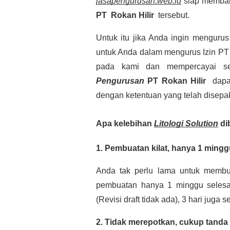
jasapengurusan.web.id
siap memban
PT Rokan Hilir
tersebut.
Untuk itu jika Anda ingin menguru
untuk Anda dalam mengurus Izin PT 
pada kami dan mempercayai s
Pengurusan
PT Rokan Hilir
dapat
dengan ketentuan yang telah disepak
Apa kelebihan
Litologi Solution
di
1. Pembuatan kilat, hanya 1 ming
Anda tak perlu lama untuk membu
pembuatan hanya 1 minggu selesai
(Revisi draft tidak ada), 3 hari juga s
2. Tidak merepotkan, cukup tanda