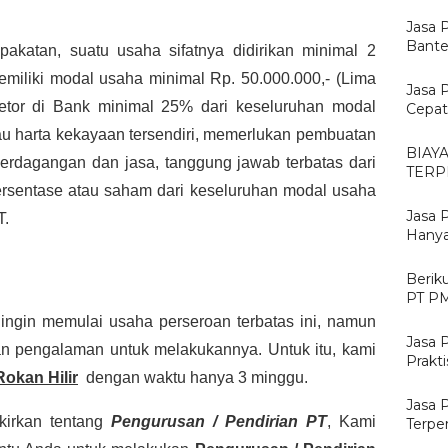
Jasa 
Bante
akatan, suatu usaha sifatnya didirikan minimal 2
emiliki modal usaha minimal Rp. 50.000.000,- (Lima
Jasa 
setor di Bank minimal 25% dari keseluruhan modal
Cepat
au harta kekayaan tersendiri, memerlukan pembuatan
BIAY
perdagangan dan jasa, tanggung jawab terbatas dari
TERP
sentase atau saham dari keseluruhan modal usaha
Jasa 
T.
Hanya
Berik
PT PM
ingin memulai usaha perseroan terbatas ini, namun
Jasa 
an pengalaman untuk melakukannya. Untuk itu, kami
Prakt
Rokan Hilir
dengan waktu hanya 3 minggu.
Jasa 
ikirkan tentang
Pengurusan / Pendirian PT
, Kami
Terpe