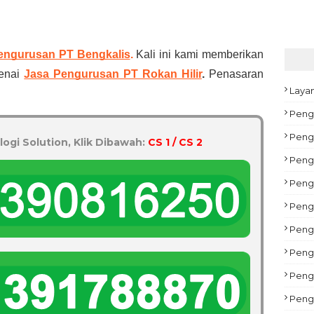
engurusan PT Bengkalis
.
Kali ini kami memberikan
genai
Jasa Pengurusan PT Rokan Hilir
.
Penasaran
Laya
Peng
Pengu
logi Solution, Klik Dibawah:
CS 1 / CS 2
Peng
Peng
Pengu
Peng
Pengu
Peng
Peng