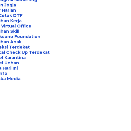
n Jogja
 Harian
 Cetak DTF
ihan Kerja
Virtual Office
ihan Skill
aksono Foundation
ihan Anak
eksi Terdekat
cal Check Up Terdekat
l Karantina
el Unhan
 Hari Ini
Info
aka Media