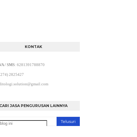
KONTAK
WA / SMS
:
6281391788870
0274) 2825427
litologi.solution@gmail.com
CARI JASA PENGURUSAN LAINNYA