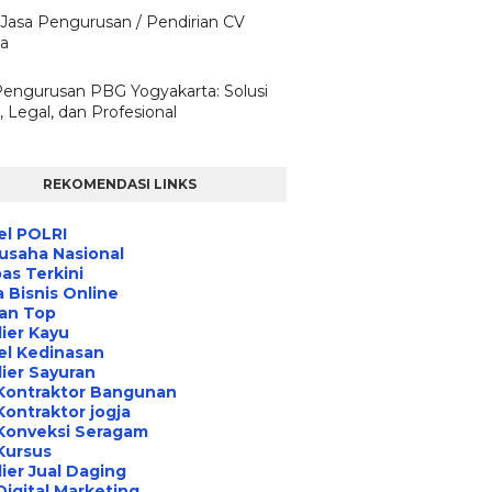
 Jasa Pengurusan / Pendirian CV
ta
Pengurusan PBG Yogyakarta: Solusi
 Legal, dan Profesional
REKOMENDASI LINKS
el POLRI
usaha Nasional
s Terkini
 Bisnis Online
an Top
ier Kayu
el Kedinasan
ier Sayuran
Kontraktor Bangunan
Kontraktor jogja
Konveksi Seragam
Kursus
ier Jual Daging
Digital Marketing