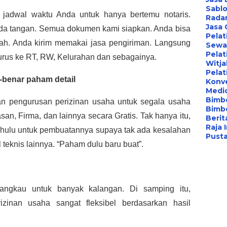
Sablo
 jadwal waktu Anda untuk hanya bertemu notaris.
Radar
Jasa
nda tangan. Semua dokumen kami siapkan. Anda bisa
Pelat
rumah. Anda kirim memakai jasa pengiriman. Langsung
Sewa 
Pelat
 urus ke RT, RW, Kelurahan dan sebagainya.
Witj
Pelat
-benar paham detail
Konv
Medi
Bimbe
an pengurusan perizinan usaha untuk segala usaha
Bimb
an, Firma, dan lainnya secara Gratis. Tak hanya itu,
Berita
Raja 
ahulu untuk pembuatannya supaya tak ada kesalahan
Pust
 teknis lainnya. “Paham dulu baru buat”.
jangkau untuk banyak kalangan. Di samping itu,
zinan usaha sangat fleksibel berdasarkan hasil