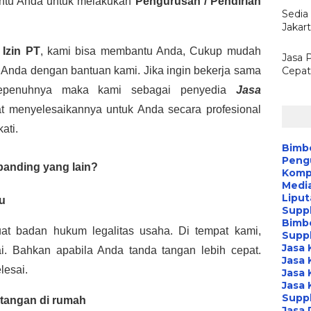
tu Anda untuk melakukan
Pengurusan / Pendirian
Sedia
Jakar
s
Izin PT
, kami bisa membantu Anda, Cukup mudah
Jasa 
Anda dengan bantuan kami. Jika ingin bekerja sama
Cepat,
epenuhnya maka kami sebagai penyedia
Jasa
 menyelesaikannya untuk Anda secara profesional
ati.
Bimb
Peng
banding yang lain?
Kompa
Media
Liput
gu
Suppl
Bimb
at badan hukum legalitas usaha. Di tempat kami,
Suppl
Jasa 
. Bahkan apabila Anda tanda tangan lebih cepat.
Jasa 
elesai.
Jasa 
Jasa 
Suppl
 tangan di rumah
Jasa 