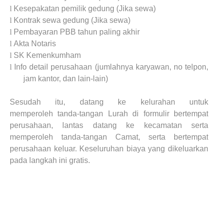
l
Kesepakatan pemilik gedung (Jika sewa)
l
Kontrak sewa gedung (Jika sewa)
l
Pembayaran PBB tahun paling akhir
l
Akta Notaris
l
SK Kemenkumham
l
Info det
a
il perusahaan (jumlahnya karyawan, no telp
on
,
jam kantor, dan lain-lain)
Sesudah itu, datang
ke kelurahan untuk
memperoleh
tanda
-tangan Lurah di formulir bertempat
perusahaan, lantas datang
ke kecamatan serta
memperoleh
tanda
-tangan Camat, serta bertempat
perusahaan keluar. Keseluruhan
biaya
yang dikeluarkan
pada
langkah
ini gratis.