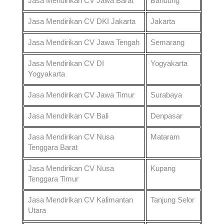
Jasa Mendirikan CV
Jawa Barat
Bandung
Jasa Mendirikan CV
DKI Jakarta
Jakarta
Jasa Mendirikan CV
Jawa Tengah
Semarang
Jasa Mendirikan CV
DI
Yogyakarta
Yogyakarta
Jasa Mendirikan CV
Jawa Timur
Surabaya
Jasa Mendirikan CV
Bali
Denpasar
Jasa Mendirikan CV
Nusa
Mataram
Tenggara Barat
Jasa Mendirikan CV
Nusa
Kupang
Tenggara Timur
Jasa Mendirikan CV
Kalimantan
Tanjung Selor
Utara