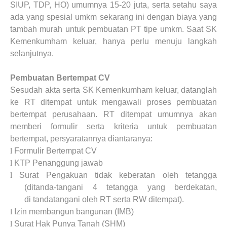
SIUP, TDP, HO) umumnya 15-20 juta, serta setahu saya
ada yang spesial umkm sekarang ini dengan
biaya
yang
tambah murah untuk pembuatan PT t
ipe
umkm. Saat SK
Kemenkumham keluar,
hanya perlu menuju langkah
selanjutnya
.
Pembuatan Bertempat
CV
Sesudah akta serta SK Kemenkumham keluar, datanglah
ke RT ditempat untuk mengawali proses pembuatan
bertempat perusahaan. RT ditempat umumnya akan
memberi formulir serta kriteria untuk pembuatan
bertempat, persyaratannya diantaranya:
l
Formulir Bertempat
CV
l
KTP Penanggung jawab
l
Surat Pengakuan tidak keberatan oleh tetangga
(di
tanda
-tangani 4 tetangga yang berdekatan,
di
tanda
tangani oleh RT serta RW ditempat).
l
Izin membangun bangunan (IMB)
l
Surat Hak Punya Tanah (SHM)