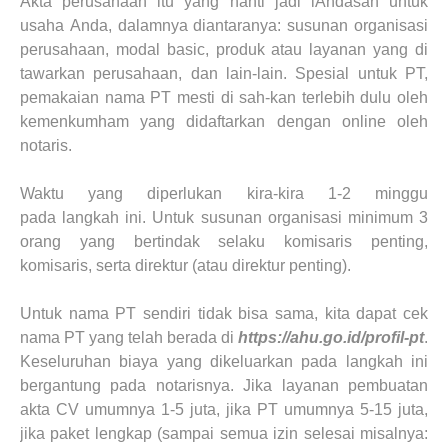
Akta perusahaan itu yang nanti jadi l
Anda
san untuk
usaha
Anda
, dalamnya diantaranya: susunan organisasi
perusahaan, modal basic, produk atau layanan yang di
tawarkan perusahaan, dan lain-lain. Spesial untuk PT,
pemakaian nama PT mesti di sah-kan terlebih dulu oleh
kemenkumham yang didaftarkan dengan online oleh
notaris.
Waktu yang diperlukan kira-kira 1-2 minggu
pada
langkah
ini. Untuk susunan organisasi minimum 3
orang yang bertindak selaku komisaris penting,
komisaris, serta direktur (atau direktur penting).
Untuk nama PT sendiri tidak bisa sama, kita dapat cek
nama PT yang telah berada di
https://ahu.go.id/profil-pt
.
Keseluruhan
biaya
yang dikeluarkan pada
langkah
ini
bergantung
pada
notarisnya. Jika layanan pembuatan
akta CV umumnya 1-5 juta, jika PT umumnya 5-15 juta,
jika paket
lengkap
(sampai semua izin selesai misalnya: