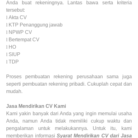
Anda buat rekeningnya. Lantas bawa serta kriteria
tersebut:
l
Akta CV
l
KTP Penanggung jawab
l
NPWP CV
l
Bertempat CV
l
HO
l
SIUP
l
TDP
Proses pembuatan rekening perusahaan sama juga
seperti pembuatan rekening pribadi. Cukuplah cepat dan
mudah.
Jasa
Mendirikan CV
Kami
Kami yakin banyak dari Anda yang ingin memulai usaha
Anda, namun Anda tidak memiliki cukup waktu dan
pengalaman untuk melakukannya. Untuk itu, kami
memberikan informasi
Syarat Mendirikan CV dari Jasa