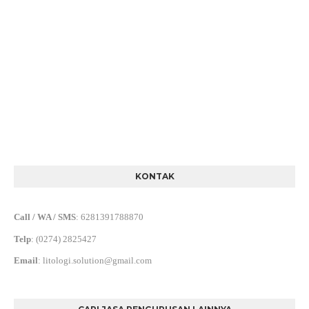
KONTAK
Call / WA / SMS
:
6281391788870
Telp
:
(0274) 2825427
Email
:
litologi.solution@gmail.com