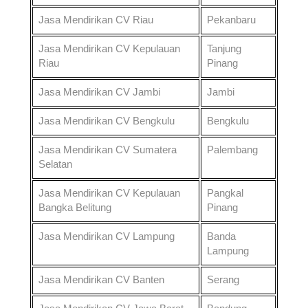
Jasa Mendirikan CV
Riau
Pekanbaru
Jasa Mendirikan CV
Kepulauan
Tanjung
Riau
Pinang
Jasa Mendirikan CV
Jambi
Jambi
Jasa Mendirikan CV
Bengkulu
Bengkulu
Jasa Mendirikan CV
Sumatera
Palembang
Selatan
Jasa Mendirikan CV
Kepulauan
Pangkal
Bangka Belitung
Pinang
Jasa Mendirikan CV
Lampung
Banda
Lampung
Jasa Mendirikan CV
Banten
Serang