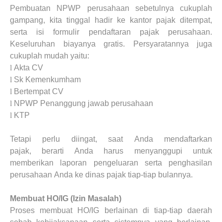
Pembuatan NPWP perusahaan sebetulnya cukuplah
gampang, kita tinggal hadir ke kantor pajak ditempat,
serta isi formulir pendaftaran pajak perusahaan.
Keseluruhan biayanya gratis. Persyaratannya juga
cukuplah
mudah yaitu
:
l
Akta
CV
l
Sk Kemenkumham
l
Bertempat
CV
l
NPWP Penanggung jawab perusahaan
l
KTP
Tetapi
perlu
diingat, saat
Anda
mendaftarkan
pajak,
berarti Anda
harus
menyanggupi untuk
memberikan laporan pengeluaran serta penghasilan
perusahaan
Anda
ke dinas pajak tiap-tiap bulannya.
Membuat HO/IG (Izin Masalah)
Proses membuat HO/IG berlainan di tiap-tiap daerah