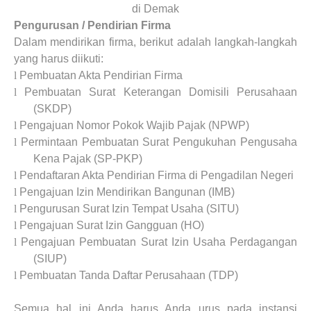
di Demak
Pengurusan / Pendirian
Firma
Dalam mendirikan firma, berikut adalah langkah-langkah
yang harus diikuti:
l
Pembuatan Akta Pendirian Firma
l
Pembuatan Surat Keterangan Domisili Perusahaan
(SKDP)
l
Pengajuan Nomor Pokok Wajib Pajak (NPWP)
l
Permintaan Pembuatan Surat Pengukuhan Pengusaha
Kena Pajak (SP-PKP)
l
Pendaftaran Akta Pendirian Firma di Pengadilan Negeri
l
Pengajuan Izin Mendirikan Bangunan (IMB)
l
Pengurusan Surat Izin Tempat Usaha (SITU)
l
Pengajuan Surat Izin Gangguan (HO)
l
Pengajuan Pembuatan Surat Izin Usaha Perdagangan
(SIUP)
l
Pembuatan Tanda Daftar Perusahaan (TDP)
Semua hal ini Anda harus Anda urus pada instansi