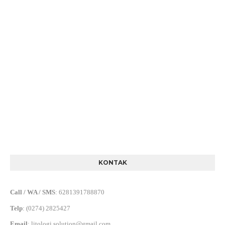
KONTAK
Call / WA / SMS
:
6281391788870
Telp
:
(0274) 2825427
Email
:
litologi.solution@gmail.com