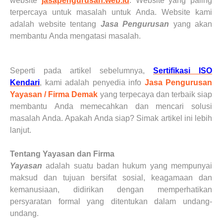
website
jasapengurusan.web.id
. Website yang paling
terpercaya untuk masalah untuk
Anda
. Website kami
adalah website tentang
Jasa Pengurusan
yang akan
membantu
Anda
mengatasi masalah.
Seperti pada artikel sebelumnya
,
Sertifikasi ISO
Kendari
,
kami adalah
penyedia
info
Jasa Pengurusan
Yayasan / Firma
Demak
yang terpecaya dan terbaik siap
membantu
Anda
memecahkan dan mencari solusi
masalah
Anda
. Apakah
Anda
siap? Simak artikel ini lebih
lanjut.
Tentang Yayasan dan Firma
Yayasan
adalah suatu badan hukum yang mempunyai
maksud dan tujuan bersifat sosial, keagamaan dan
kemanusiaan, didirikan dengan memperhatikan
persyaratan formal yang ditentukan dalam undang-
undang.