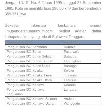
dengan UU RI No. 6 Tahun 1995 tanggal 27 September
1995. Kota ini memiliki luas 296,00 km² dan berpenduduk
359.371 jiwa.
Sekedar informasi tambahan, menurut
ilmupengetahuanumum.com, berikut adalah daftar
kabupaten/kota yang ada di Sulawesi Tenggara:
Kabupaten/Kota
Ibu Kota
Pengurusan ISO Bombana
Rumbia
Pengurusan ISO Buton
Pasarwojo
Pengurusan ISO Buton Selatan
Batauga
Pengurusan ISO Buton Tengah
Labungkari
Pengurusan ISO Buton Utara
Buranga
Pengurusan ISO Kolaka
Kolaka
Pengurusan ISO Kolaka Timur
Tirawuta
Pengurusan ISO Kolaka Utara
Lasusua
Pengurusan ISO Konawe
Unaaha
Pengurusan ISO Konawe
Langara
Kepulauan
Pengurusan ISO Konawe Selatan
Andolo
Pengurusan ISO Konawe Utara
Wanggudu