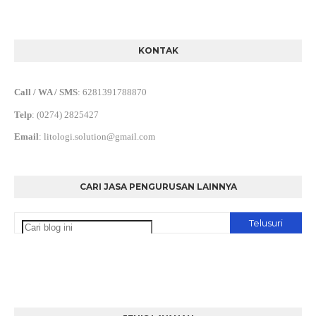
KONTAK
Call / WA / SMS
:
6281391788870
Telp
:
(0274) 2825427
Email
:
litologi.solution@gmail.com
CARI JASA PENGURUSAN LAINNYA