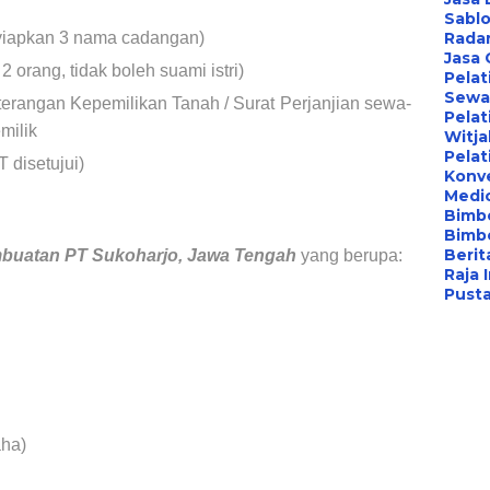
Sablo
yiapkan 3 nama cadangan)
Radar
Jasa
 orang, tidak boleh suami istri)
Pelat
Sewa 
eterangan Kepemilikan Tanah / Surat Perjanjian sewa-
Pelat
milik
Witj
Pelat
 disetujui)
Konv
Medi
Bimbe
Bimb
Berita
mbuatan PT
Sukoharjo, Jawa Tengah
yang berupa:
Raja 
Pust
aha)