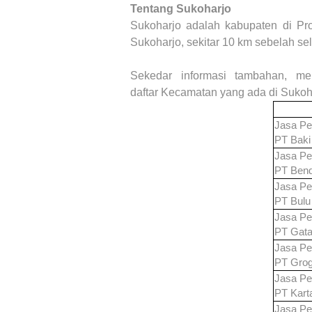
Tentang
Sukoharjo
Sukoharjo
adalah kabupaten di Pr
Sukoharjo, sekitar 10 km sebelah se
Sekedar informasi tambahan, me
daftar Kecamatan yang ada di
Sukoh
Jasa Pe
PT
Baki
Jasa Pe
PT
Bend
Jasa Pe
PT
Bulu
Jasa Pe
PT
Gat
Jasa Pe
PT
Grog
Jasa Pe
PT
Kart
Jasa Pe