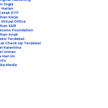
n Jogja
 Harian
 Cetak DTF
ihan Kerja
Virtual Office
ihan Skill
aksono Foundation
ihan Anak
eksi Terdekat
cal Check Up Terdekat
l Karantina
el Unhan
 Hari Ini
Info
aka Media