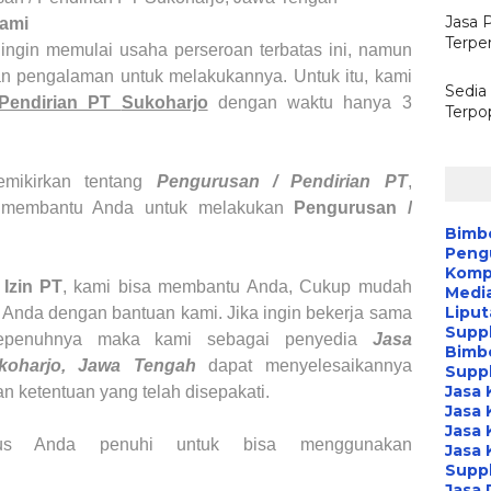
Jasa 
Kami
Terpe
ingin memulai usaha perseroan terbatas ini, namun
an pengalaman untuk melakukannya. Untuk itu, kami
Sedia
 Pendirian PT
Sukoharjo
dengan waktu hanya 3
Terpo
emikirkan tentang
Pengurusan / Pendirian PT
,
membantu Anda untuk melakukan
Pengurusan /
Bimb
Peng
Kompa
s
Izin PT
, kami bisa membantu Anda, Cukup mudah
Media
Liput
Anda dengan bantuan kami. Jika ingin bekerja sama
Suppl
epenuhnya maka kami sebagai penyedia
Jasa
Bimb
koharjo, Jawa Tengah
dapat menyelesaikannya
Suppl
Jasa 
n ketentuan yang telah disepakati.
Jasa 
Jasa 
rus Anda penuhi untuk bisa menggunakan
Jasa 
Suppl
Jasa 