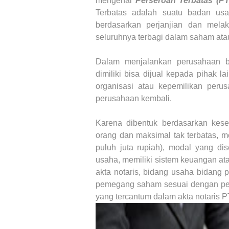
mengenai
Perseroan Terbatas (PT
Terbatas adalah suatu badan us
berdasarkan perjanjian dan mel
seluruhnya terbagi dalam saham ata
Dalam menjalankan perusahaan b
dimiliki bisa dijual kepada pihak l
organisasi atau kepemilikan per
perusahaan kembali.
Karena dibentuk berdasarkan kesep
orang dan maksimal tak terbatas, m
puluh juta rupiah), modal yang di
usaha, memiliki sistem keuangan at
akta notaris, bidang usaha bidang 
pemegang saham sesuai dengan per
yang tercantum dalam akta notaris P