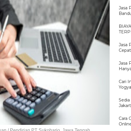
Jasa 
Bandu
BIAY
TERP
Jasa 
Cepat
Jasa 
Hanya
Cari I
Yogya
Sedia
Jakar
Cara 
Onlin
an / Pendirian PT Sukoharjo, Jawa Tengah