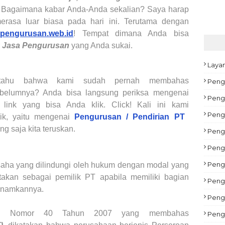
! Bagaimana kabar Anda-Anda sekalian? Saya harap
merasa luar biasa pada hari ini. Terutama dengan
apengurusan.web.id
! Tempat dimana Anda bisa
r
Jasa Pengurusan
yang Anda sukai.
Laya
 tahu bahwa kami sudah pernah membahas
Peng
elumnya? Anda bisa langsung periksa mengenai
Pengu
ink yang bisa Anda klik. Click! Kali ini kami
Peng
ik, yaitu mengenai
Pengurusan / Pendirian PT
g saja kita teruskan.
Peng
Pengu
Peng
saha yang dilindungi oleh hukum dengan modal yang
atakan sebagai pemilik PT apabila memiliki bagian
Pengu
tanamkannya.
Peng
ng Nomor 40 Tahun 2007 yang membahas
Peng