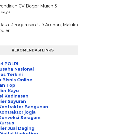
Pendirian CV Bogor Murah &
rcaya
 Jasa Pengurusan UD Ambon, Maluku
puler
REKOMENDASI LINKS
el POLRI
usaha Nasional
s Terkini
 Bisnis Online
an Top
ier Kayu
el Kedinasan
ier Sayuran
Kontraktor Bangunan
Kontraktor jogja
Konveksi Seragam
Kursus
ier Jual Daging
Digital Marketing