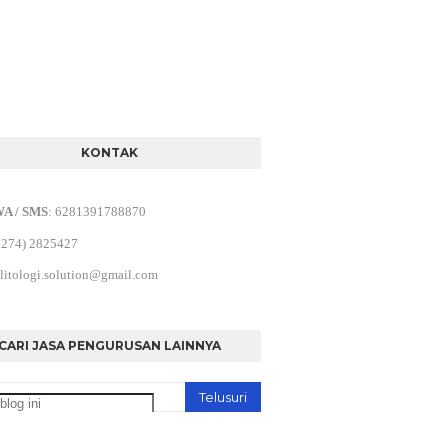
KONTAK
WA / SMS
:
6281391788870
0274) 2825427
litologi.solution@gmail.com
CARI JASA PENGURUSAN LAINNYA