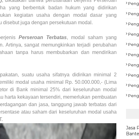
)
, dikatakan bahwa perusahaan berjenis Perseroan
Pengu
aha yang berbentuk badan hukum yang didirikan
Peng
akukan kegiatan usaha dengan modal dasar yang
u disebut juga dengan persekutuan modal.
Peng
Peng
erjenis
Perseroan Terbatas
, modal saham yang
Pengu
ain. Artinya, sangat memungkinkan terjadi perubahan
usahaan tanpa harus membubarkan dan mendirikan
Peng
Pengu
akatan, suatu usaha sifatnya didirikan minimal 2
Peng
emiliki modal usaha minimal Rp. 50.000.000,- (Lima
Peng
setor di Bank minimal 25% dari keseluruhan modal
Peng
au harta kekayaan tersendiri, memerlukan pembuatan
perdagangan dan jasa, tanggung jawab terbatas dari
sentase atau saham dari keseluruhan modal usaha
T.
Jasa 
Bante