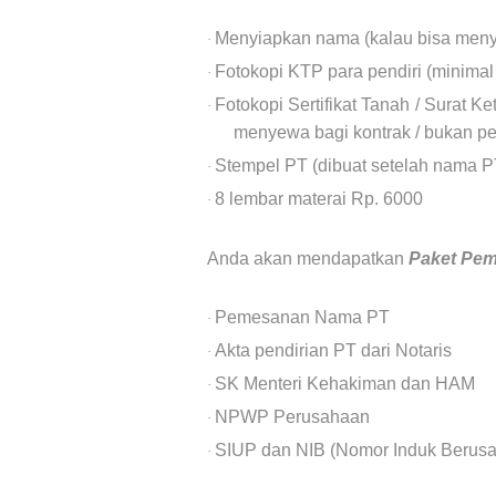
Menyiapkan nama (kalau bisa men
·
Fotokopi KTP para pendiri (minimal 2
·
Fotokopi Sertifikat Tanah / Surat K
·
menyewa bagi kontrak / bukan pe
Stempel PT (dibuat setelah nama PT
·
8 lembar materai Rp. 6000
·
Anda akan mendapatkan
Paket Pe
Pemesanan Nama PT
·
Akta pendirian PT dari Notaris
·
SK Menteri Kehakiman dan HAM
·
NPWP Perusahaan
·
SIUP dan NIB (Nomor Induk Berus
·