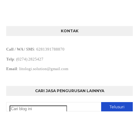
KONTAK
Call / WA / SMS
:
6281391788870
Telp
:
(0274) 2825427
Email
:
litologi.solution@gmail.com
CARI JASA PENGURUSAN LAINNYA