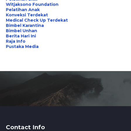
Witjaksono Foundation
Pelatihan Anak
Konveksi Terdekat
Medical Check Up Terdekat
Bimbel Karantina
Bimbel Unhan
Berita Hari Ini
Raja Info
Pustaka Media
Contact Info