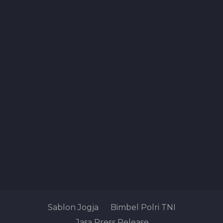
Sablon Jogja
Bimbel Polri TNI
Jasa Press Release