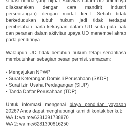
situasi benda yang dijual. Aktivitas dalam UD umumnya
dilaksanakan dengan cara mandiri( industri
perseorangan) dengan modal kecil. Sebab tidak
berkedudukan tubuh hukum jadi tidak terdapat
pembelahan harta kekayaan dalam UD serta pula hak
dan peranan dalam aktivitas upaya UD menempel akrab
pada pendirinya.
Walaupun UD tidak bertubuh hukum tetapi senantiasa
membutuhkan sebagian pesan permisi, semacam:
•
Mengajukan NPWP
•
Surat Keterangan Domisili Perusahaan (SKDP)
•
Surat Izin Usaha Perdagangan (SIUP)
•
Tanda Daftar Perusahaan (TDP)
Untuk informasi mengenai
biaya pendirian yayasan
2026
? Anda dapat menghubungi kami di kontak berikut:
WA 1: wa.me/6281391788870
WA 2: wa.me/6281390816250