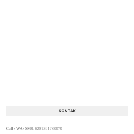
KONTAK
Call / WA / SMS
:
6281391788870