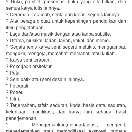
?
Buku, pamflet, presentasi buku yang diterbitkan, dan
semua karya tulis lainnya.
?
Ceramah, ceramah, cerita dan kreasi sejenis lainnya.
?
Alat peraga dibuat untuk kepentingan pendidikan dan
ilmu pengetahuan.
?
Lagu dan/atau musik dengan atau tanpa subtitle.
?
Drama, musikal, tarian, tarian, vokal, dan meme.
?
Segala jenis karya seni, seperti melukis, menggambar,
mengukir, mengeja, memahat, memahat, atau kuliah.
?
Karya seni terapan.
?
Pekerjaan arsitektur.
?
Peta.
?
Seni batik atau seni desain lainnya.
?
Fotografi.
?
Potret.
?
Film.
?
Terjemahan, tafsir, saduran, kode, basis data, saduran,
ketentuan, modifikasi, dan karya lain sebagai hasil
penerjemahan.
?
Menerjemahkan,mengadaptasi, mengedit,
menerjemahkan atau memodifikasi ekspresi budaya