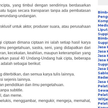
ncipta, yang timbul dengan sendirinya berdasarkan
uatu tugas secara transparan tanpa ada pembatasan
Bimb
 perundang-undangan.
Peng
Kompa
Media
sklusif untuk aktor, produser suara, atau perusahaan
Liput
Suppl
Bimb
 ciptaan dimana ciptaan ini ialah setiap hasil karya
Suppl
Jasa 
ilmu pengetahuan, sastra, seni, yang didapatkan dari
Jasa 
kiran, kecekatan, keahlian, maupun keterampilan yang
Jasa 
sarkan pasal 40 Undang-Undang hak cipta, beberapa
Jasa 
 adalah sebagai berikut:
Suppl
Jasa 
Sablo
 diterbitkan, dan semua karya tulis lainnya.
Radar
i sejenis lainnya.
Jasa
gan pendidikan dan ilmu pengetahuan.
Pelat
anpa subtitle.
Sewa 
Pelat
al, dan meme.
Witj
 melukis, menggambar, mengukir, mengeja, memahat,
Pelat
Konv