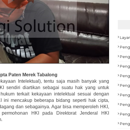
Laya
Peng
Pengu
Peng
ipta Paten Merek Tabalong
Peng
ayaan Intelektual), tentu saja masih banyak yang
Pengu
I sendiri diartikan sebagai suatu hak yang untuk
hukum terkait kekayaan intelektual sesuai dengan
Peng
 ini mencakup beberapa bidang seperti hak cipta,
Pengu
ia dagang dan sebagainya. Agar bisa memperoleh HKI,
permohonan HKI pada Direktorat Jenderal HKI
Peng
m.
Peng