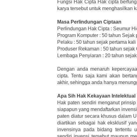
Fungsi Hak Cipta Hak cipta berfun
karya tersebut untuk menghasilkan k
Masa Perlindungan Ciptaan
Perlindungan Hak Cipta : Seumur Hi
Program Komputer : 50 tahun Sejak p
Pelaku : 50 tahun sejak pertama kali
Produser Rekaman : 50 tahun sejak C
Lembaga Penyiaran : 20 tahun sejak 
Dengan anda menaruh kepercayaa
cipta. Tentu saja kami akan bert
akhir, sehingga anda hanya menungg
Apa Sih Hak Kekayaan Intelektual
Hak paten sendiri menganut prinsip y
siapapun yang mendaftarkan invensi
paten diatur secara khusus dalam
diartikan sebagai hak eksklusif ya
invensinya pada bidang tertentu 
sendiri invensi tersebut maupun me