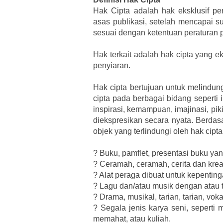
Hak Cipta adalah hak eksklusif pe
asas publikasi, setelah mencapai s
sesuai dengan ketentuan peraturan
Hak terkait adalah hak cipta yang ek
penyiaran.
Hak cipta bertujuan untuk melindungi
cipta pada berbagai bidang seperti 
inspirasi, kemampuan, imajinasi, pi
diekspresikan secara nyata. Berda
objek yang terlindungi oleh hak cipta
?
Buku, pamflet, presentasi buku yang
?
Ceramah, ceramah, cerita dan kreas
?
Alat peraga dibuat untuk kepentin
?
Lagu dan/atau musik dengan atau t
?
Drama, musikal, tarian, tarian, vok
?
Segala jenis karya seni, seperti
memahat, atau kuliah.