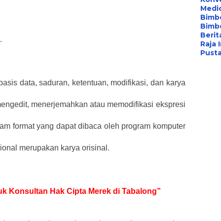
Medi
Bimbe
Bimb
Berita
.
Raja 
Pust
 basis data, saduran, ketentuan, modifikasi, dan karya
ngedit, menerjemahkan atau memodifikasi ekspresi
am format yang dapat dibaca oleh program komputer
ional merupakan karya orisinal.
tuk Konsultan Hak Cipta Merek di Tabalong”