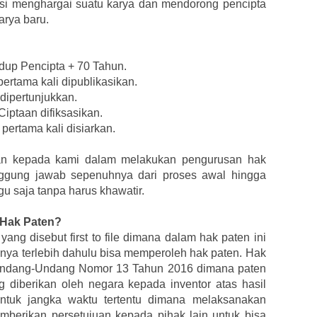
gsi menghargai suatu karya dan mendorong pencipta
arya baru.
dup Pencipta + 70 Tahun.
ertama kali dipublikasikan.
 dipertunjukkan.
iptaan difiksasikan.
pertama kali disiarkan.
n kepada kami dalam melakukan pengurusan hak
anggung jawab sepenuhnya dari proses awal hingga
u saja tanpa harus khawatir.
 Hak Paten?
ang disebut first to file dimana dalam hak paten ini
nya terlebih dahulu bisa memperoleh hak paten. Hak
 Undang-Undang Nomor 13 Tahun 2016 dimana paten
ng diberikan oleh negara kepada inventor atas hasil
untuk jangka waktu tertentu dimana melaksanakan
mberikan persetujuan kepada pihak lain untuk bisa