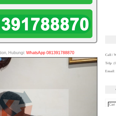
tion, Hubungi:
WhatsApp 081391788870
Call / 
Telp
:
(
Email
: