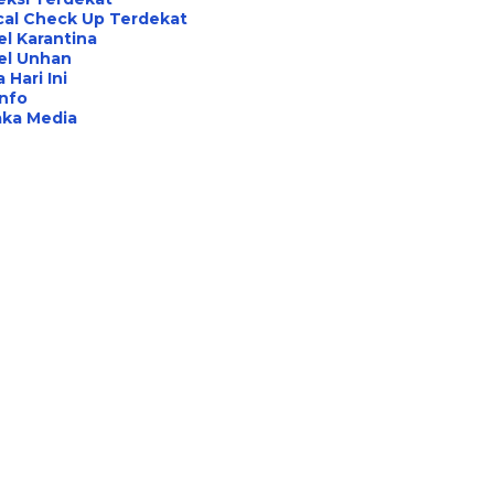
cal Check Up Terdekat
l Karantina
el Unhan
 Hari Ini
Info
aka Media