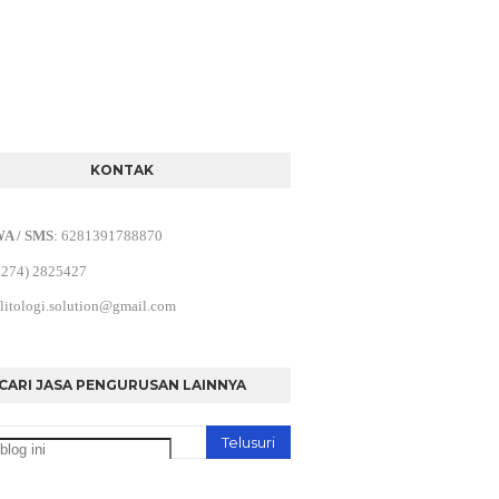
KONTAK
WA / SMS
:
6281391788870
0274) 2825427
litologi.solution@gmail.com
CARI JASA PENGURUSAN LAINNYA