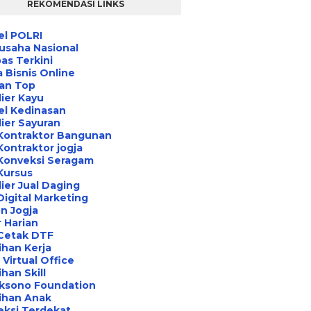
REKOMENDASI LINKS
el POLRI
usaha Nasional
s Terkini
 Bisnis Online
an Top
ier Kayu
el Kedinasan
ier Sayuran
Kontraktor Bangunan
Kontraktor jogja
Konveksi Seragam
Kursus
ier Jual Daging
Digital Marketing
n Jogja
 Harian
 Cetak DTF
ihan Kerja
Virtual Office
ihan Skill
aksono Foundation
ihan Anak
eksi Terdekat