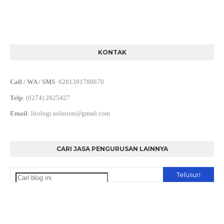
KONTAK
Call / WA / SMS
:
6281391788870
Telp
:
(0274) 2825427
Email
:
litologi.solution@gmail.com
CARI JASA PENGURUSAN LAINNYA