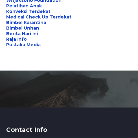
Witjaksono Foundation
Pelatihan Anak
Konveksi Terdekat
Medical Check Up Terdekat
Bimbel Karantina
Bimbel Unhan
Berita Hari Ini
Raja Info
Pustaka Media
Contact Info