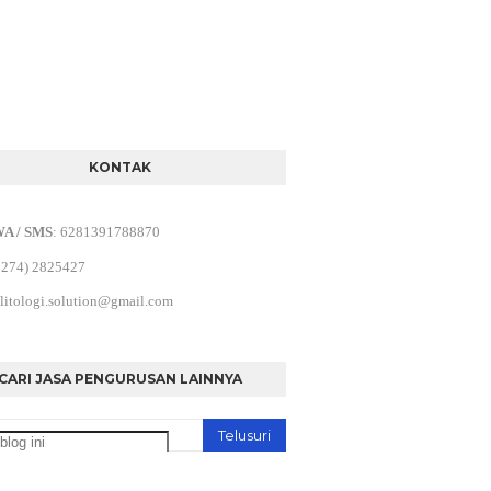
KONTAK
WA / SMS
:
6281391788870
0274) 2825427
litologi.solution@gmail.com
CARI JASA PENGURUSAN LAINNYA