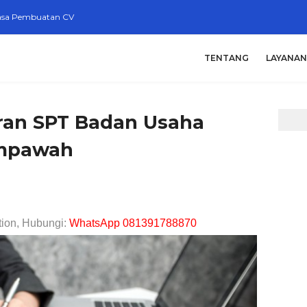
asa Pembuatan CV
TENTANG
LAYANAN
oran SPT Badan Usaha
empawah
tion, Hubungi:
WhatsApp 081391788870