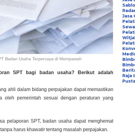
Sablo
Radar
Jasa
Pelat
Sewa 
Pelat
Witj
Pelat
Konv
Medi
SPT Badan Usaha Terpercaya di Mempawah
Bimbe
Bimb
Berita
oran SPT bagi badan usaha? Berikut adalah 
Raja 
Pust
 yang ahli dalam bidang perpajakan dapat memastikan 
a oleh pemerintah sesuai dengan peraturan yang 
sa pelaporan SPT, badan usaha dapat menghemat 
 tanpa harus khawatir tentang masalah perpajakan.