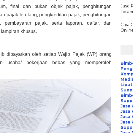
Jasa 
um, final dan bukan objek pajak, penghitungan 
Terpe
n pajak terutang, pengkreditan pajak, penghitungan 
 pembayaran pajak, serta laporan, daftar, dan 
Cara 
Onlin
 lampiran khusus.
b dibayarkan oleh setiap Wajib Pajak (WP) orang 
an usaha/ pekerjaan bebas yang memperoleh 
Bimb
Peng
Kompa
Media
Liput
Suppl
Bimb
Suppl
Jasa 
Jasa 
Jasa 
Jasa 
Suppl
Jasa 