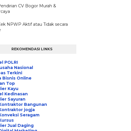
Pendirian CV Bogor Murah &
rcaya
Cek NPWP Aktif atau Tidak secara
e
REKOMENDASI LINKS
el POLRI
usaha Nasional
s Terkini
 Bisnis Online
an Top
ier Kayu
el Kedinasan
ier Sayuran
Kontraktor Bangunan
Kontraktor jogja
Konveksi Seragam
Kursus
ier Jual Daging
Digital Marketing