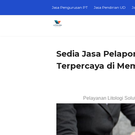
Jasa Pengurusan PT
Jasa Pendirian UD
J
Sedia Jasa Pelap
Terpercaya di M
Pelayanan Litologi Solu