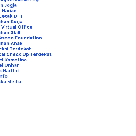
n Jogja
 Harian
 Cetak DTF
ihan Kerja
Virtual Office
ihan Skill
aksono Foundation
ihan Anak
eksi Terdekat
cal Check Up Terdekat
l Karantina
el Unhan
 Hari Ini
Info
aka Media