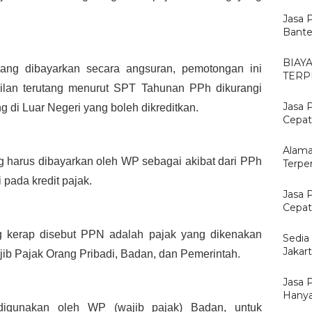
Jasa 
Bante
BIAY
ng dibayarkan secara angsuran, pemotongan ini 
TERP
ilan terutang menurut SPT Tahunan PPh dikurangi 
Jasa 
g di Luar Negeri yang boleh dikreditkan.
Cepat
Alama
harus dibayarkan oleh WP sebagai akibat dari PPh 
Terpe
 pada kredit pajak.
Jasa 
Cepat,
g kerap disebut PPN adalah pajak yang dikenakan 
Sedia
Jakar
jib Pajak Orang Pribadi, Badan, dan Pemerintah.
Jasa 
Hanya
igunakan oleh WP (wajib pajak) Badan, untuk 