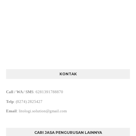
KONTAK
Call / WA / SMS
:
6281391788870
Telp
:
(0274) 2825427
Email
:
litologi.solution@gmail.com
CARI JASA PENGURUSAN LAINNYA