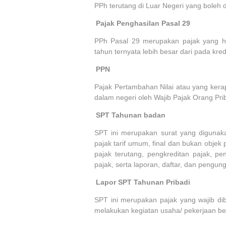
PPh terutang di Luar Negeri yang boleh d
6.
Pajak Penghasilan Pasal 29
PPh Pasal 29 merupakan pajak yang ha
tahun ternyata lebih besar dari pada kred
7.
PPN
Pajak Pertambahan Nilai atau yang kera
dalam negeri oleh Wajib Pajak Orang Pri
8.
SPT Tahunan badan
SPT ini merupakan surat yang digunak
pajak tarif umum, final dan bukan objek
pajak terutang, pengkreditan pajak, p
pajak, serta laporan, daftar, dan pengu
9.
Lapor SPT Tahunan Pribadi
SPT ini merupakan pajak yang wajib dib
melakukan kegiatan usaha/ pekerjaan b