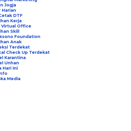
n Jogja
 Harian
 Cetak DTF
ihan Kerja
Virtual Office
ihan Skill
aksono Foundation
ihan Anak
eksi Terdekat
cal Check Up Terdekat
l Karantina
el Unhan
 Hari Ini
Info
aka Media