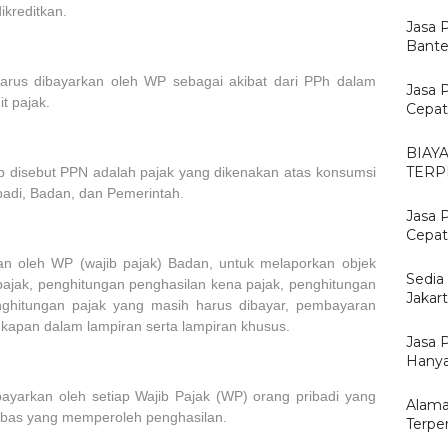
ikreditkan.
Jasa 
Bante
rus dibayarkan oleh WP sebagai akibat dari PPh dalam
Jasa 
it pajak.
Cepat
BIAY
TERP
p disebut PPN adalah pajak yang dikenakan atas konsumsi
badi, Badan, dan Pemerintah.
Jasa 
Cepat,
an oleh WP (wajib pajak) Badan, untuk melaporkan objek
Sedia
 pajak, penghitungan penghasilan kena pajak, penghitungan
Jakar
enghitungan pajak yang masih harus dibayar, pembayaran
ngkapan dalam lampiran serta lampiran khusus.
Jasa 
Hanya
ayarkan oleh setiap Wajib Pajak (WP) orang pribadi yang
Alama
ebas yang memperoleh penghasilan.
Terpe