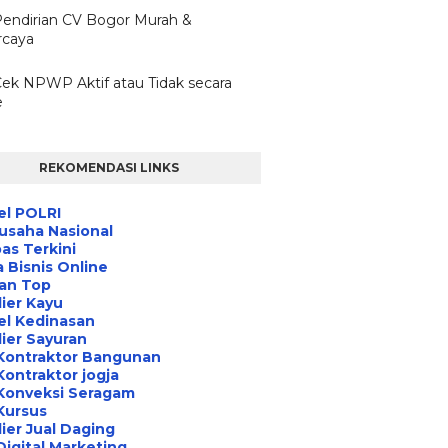
Pendirian CV Bogor Murah &
rcaya
Cek NPWP Aktif atau Tidak secara
e
REKOMENDASI LINKS
el POLRI
usaha Nasional
s Terkini
 Bisnis Online
an Top
ier Kayu
el Kedinasan
ier Sayuran
Kontraktor Bangunan
Kontraktor jogja
Konveksi Seragam
Kursus
ier Jual Daging
Digital Marketing