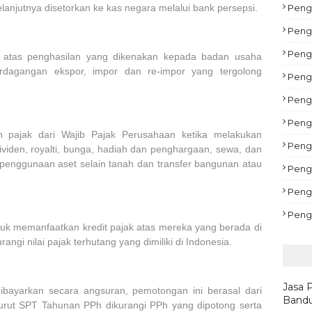
lanjutnya disetorkan ke kas negara melalui bank persepsi.
Pengu
Peng
Peng
atas penghasilan yang dikenakan kepada badan usaha
erdagangan ekspor, impor dan re-impor yang tergolong
Peng
Pengu
Peng
pajak dari Wajib Pajak Perusahaan ketika melakukan
Pengu
ividen, royalti, bunga, hadiah dan penghargaan, sewa, dan
 penggunaan aset selain tanah dan transfer bangunan atau
Peng
Peng
Peng
uk memanfaatkan kredit pajak atas mereka yang berada di
rangi nilai pajak terhutang yang dimiliki di Indonesia.
Jasa 
bayarkan secara angsuran, pemotongan ini berasal dari
Bandu
urut SPT Tahunan PPh dikurangi PPh yang dipotong serta