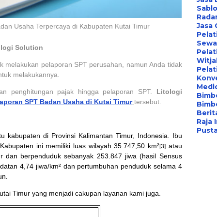
Sablo
Radar
Jasa
adan Usaha Terpercaya di Kabupaten Kutai Timur
Pelat
Sewa 
logi Solution
Pelat
Witj
tuk melakukan pelaporan SPT perusahan, namun Anda tidak
Pelat
ntuk melakukannya.
Konv
Medi
rkan penghitungan pajak hingga pelaporan SPT.
Litologi
Bimbe
laporan SPT Badan Usaha di Kutai Timur
tersebut.
Bimb
Berita
Raja 
Pust
atu
kabupaten
di
Provinsi Kalimantan Timur
,
Indonesia
. Ibu
 Kabupaten ini memiliki luas wilayah 35.747,50 km²
atau
[3]
r
dan berpenduduk sebanyak 253.847 jiwa (hasil
Sensus
datan 4,74 jiwa/km² dan pertumbuhan penduduk selama 4
un.
utai Timur yang menjadi cakupan layanan kami juga.