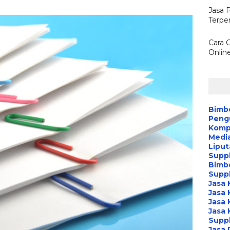
Jasa 
Terpe
Cara 
Onlin
Bimb
Peng
Kompa
Media
Liput
Suppl
Bimb
Suppl
Jasa 
Jasa 
Jasa 
Jasa 
Suppl
Jasa 