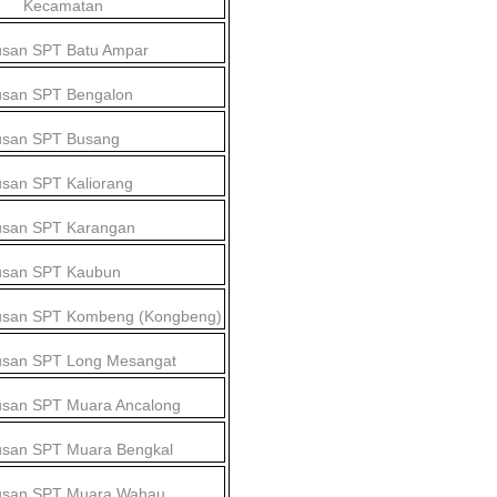
Kecamatan
usan SPT Batu Ampar
usan SPT Bengalon
usan SPT Busang
san SPT Kaliorang
usan SPT Karangan
usan SPT Kaubun
usan SPT Kombeng (Kongbeng)
usan SPT Long Mesangat
usan SPT Muara Ancalong
usan SPT Muara Bengkal
usan SPT Muara Wahau