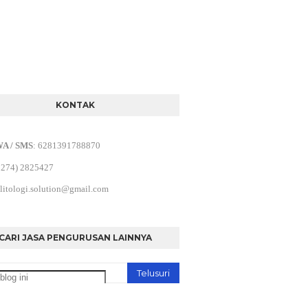
KONTAK
WA / SMS
:
6281391788870
0274) 2825427
litologi.solution@gmail.com
CARI JASA PENGURUSAN LAINNYA