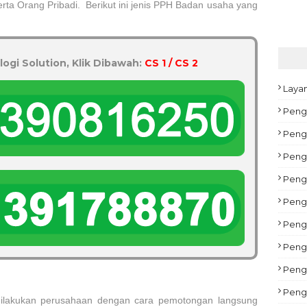
rta Orang Pribadi.
Berikut ini jenis PPH Badan usaha yang
logi Solution, Klik Dibawah:
CS 1 / CS 2
Laya
Peng
Pengu
Peng
Peng
Pengu
Peng
Pengu
Peng
Peng
ilakukan perusahaan dengan cara pemotongan langsung