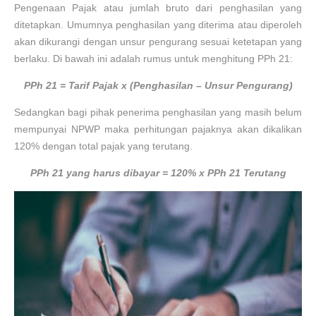
Pengenaan Pajak atau jumlah bruto dari penghasilan yang
ditetapkan. Umumnya penghasilan yang diterima atau diperoleh
akan dikurangi dengan unsur pengurang sesuai ketetapan yang
berlaku. Di bawah ini adalah rumus untuk menghitung PPh 21:
PPh 21 = Tarif Pajak x (Penghasilan – Unsur Pengurang)
Sedangkan bagi pihak penerima penghasilan yang masih belum
mempunyai NPWP maka perhitungan pajaknya akan dikalikan
120% dengan total pajak yang terutang.
PPh 21 yang harus dibayar = 120% x PPh 21 Terutang