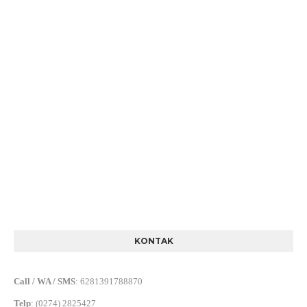
KONTAK
Call / WA / SMS
:
6281391788870
Telp
:
(0274) 2825427