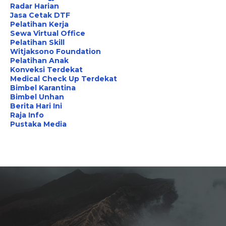
Radar Harian
Jasa Cetak DTF
Pelatihan Kerja
Sewa Virtual Office
Pelatihan Skill
Witjaksono Foundation
Pelatihan Anak
Konveksi Terdekat
Medical Check Up Terdekat
Bimbel Karantina
Bimbel Unhan
Berita Hari Ini
Raja Info
Pustaka Media