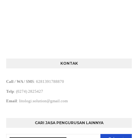
KONTAK
Call / WA / SMS
:
6281391788870
Telp
:
(0274) 2825427
Email
:
litologi.solution@gmail.com
CARI JASA PENGURUSAN LAINNYA