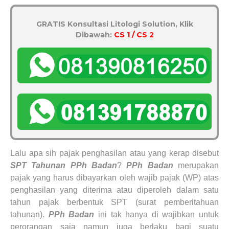
GRATIS Konsultasi Litologi Solution, Klik
Dibawah:
CS 1 / CS 2
Lalu apa sih pajak penghasilan atau yang kerap disebut
SPT Tahunan PPh Badan
?
PPh Badan
merupakan
pajak yang harus dibayarkan oleh wajib pajak (WP) atas
penghasilan yang diterima atau diperoleh dalam satu
tahun pajak berbentuk SPT (surat pemberitahuan
tahunan).
PPh Badan
ini tak hanya di wajibkan untuk
perorangan saja namun juga berlaku bagi suatu