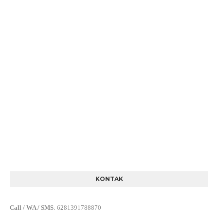
KONTAK
Call / WA / SMS
:
6281391788870