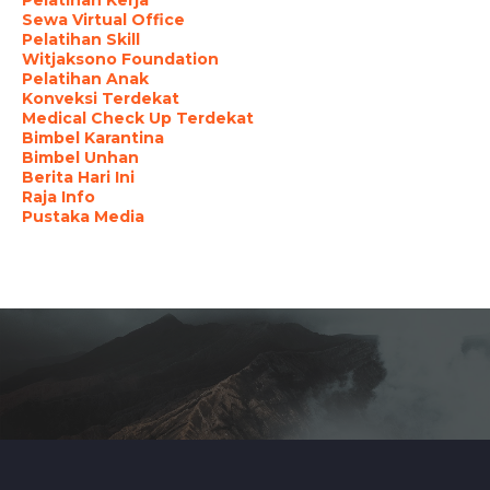
Sewa Virtual Office
Pelatihan Skill
Witjaksono Foundation
Pelatihan Anak
Konveksi Terdekat
Medical Check Up Terdekat
Bimbel Karantina
Bimbel Unhan
Berita Hari Ini
Raja Info
Pustaka Media