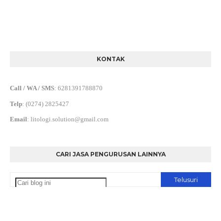
KONTAK
Call / WA / SMS
:
6281391788870
Telp
:
(0274) 2825427
Email
:
litologi.solution@gmail.com
CARI JASA PENGURUSAN LAINNYA