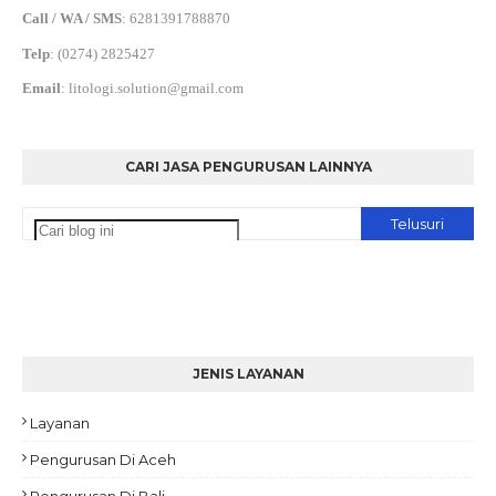
Call / WA / SMS
:
6281391788870
Telp
:
(0274) 2825427
Email
:
litologi.solution@gmail.com
CARI JASA PENGURUSAN LAINNYA
JENIS LAYANAN
Layanan
Pengurusan Di Aceh
Pengurusan Di Bali