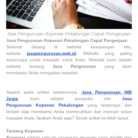
Jasa Pengurusan Koperasi Pekalongan Cepat Pengerjaan
Jasa Pengurusan
Koperasi
Pekalongan
Cepat Pengerjaan
Selamat datang di website kesayangan kita,
website
jasapengurusan.web.id
. Website yang paling
terpercaya untuk masalah untuk Anda. Website kami adalah
website tentang
Jasa Pengurusan
yang akan
membantu Anda mengatasi masalah.
Seperti pada artikel sebelumnya,
Jasa Pengurusan NIB
Jogja
, kami adalah penyedia info
Jasa
Pengurusan
Koperasi
Pekalongan
yang terpecaya dan
terbaik siap membantu Anda memecahkan dan mencari solusi
masalah Anda. Apakah Anda siap? Simak artikel ini lebih lanjut.
Tentang Koperasi
Koperasi
adalah sebuah organisasi ekonomi yang dimiliki dan