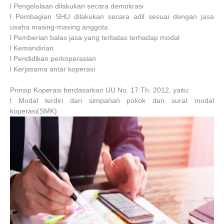
l Pengelolaan dilakukan secara demokrasi
l Pembagian SHU dilakukan secara adil sesuai dengan jasa
usaha masing-masing anggota
l Pemberian balas jasa yang terbatas terhadap modal
l Kemandirian
l Pendidikan perkoperasian
l Kerjasama antar koperasi
Prinsip Koperasi berdasarkan UU No. 17 Th. 2012, yaitu:
l Modal terdiri dari simpanan pokok dan surat modal
koperasi(SMK)