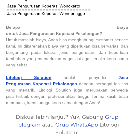
Jasa Pengurusan Koperasi Wonokerto
Jasa Pengurusan Koperasi Wonopringgo
Berapa Biaya
untuk Jasa
Pengurusan
Koperasi
Pekalongan
?
Untuk masalah biaya, Anda bisa menghubungi customer service
kami. Ini dikarenakan biaya yang diperlukan bisa bervariasi dan
bergantung pada lokasi, jenis pengurusan, dan keperluan
tambahan yang memerlukan negosiasi agar terjalin kerja sama
yang sehat.
Litologi Solution
adalah penyedia
Jasa
Pengurusan
Koperasi
Pekalongan
dengan berbagai fasilitas
yang menarik. Litologi Solution juga merupakan penyedia
jasa terbaik dengan profesionalitas tinggi. Terima kasih telah
membaca, kami tunggu kerja sama dengan Anda!
Diskusi lebih lanjut? Yuk, Gabung
Grup
Telegram
atau
Grup WhatsApp
Litologi
Solution!