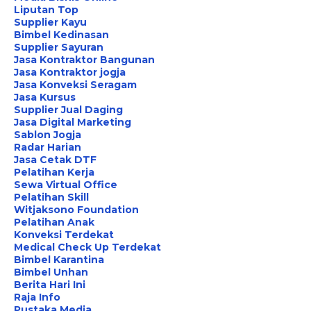
Liputan Top
Supplier Kayu
Bimbel Kedinasan
Supplier Sayuran
Jasa Kontraktor Bangunan
Jasa Kontraktor jogja
Jasa Konveksi Seragam
Jasa Kursus
Supplier Jual Daging
Jasa Digital Marketing
Sablon Jogja
Radar Harian
Jasa Cetak DTF
Pelatihan Kerja
Sewa Virtual Office
Pelatihan Skill
Witjaksono Foundation
Pelatihan Anak
Konveksi Terdekat
Medical Check Up Terdekat
Bimbel Karantina
Bimbel Unhan
Berita Hari Ini
Raja Info
Pustaka Media