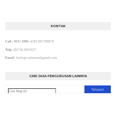
KONTAK
Call / WA / SMS
:
6281391788870
Telp
:
(0274) 2825427
Email
:
litologi.solution@gmail.com
CARI JASA PENGURUSAN LAINNYA