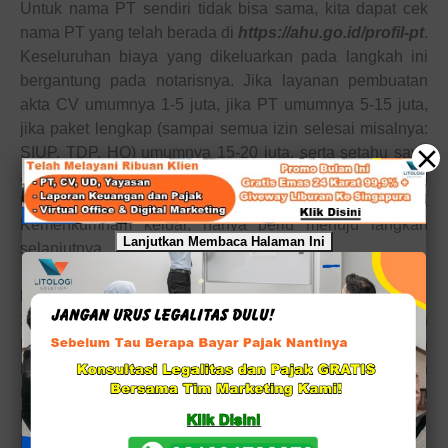
Untuk nama PT sendiri tidak bisa sama, kita dapat cek
nama PT yang telah berada di
https://ahu.go.id/profil-pt
.
Keseluruhan
biaya
yang dikeluarkan pada
langkah
ini
bergantung
pada
notarisnya. Jika layanan pembuatan
akta CV umumnya 1-5 juta, jika PT umumnya 5-15 juta,
jika paket
lengkap
(sampai semua izin selesai misalnya:
SIUP, TDP, HO) umumnya 15-20 juta, serta setahu saya
ada yang spesial umkm sekarang ini dengan
biaya
yang
tambah murah untuk pembuatan PT t
ipe
umkm. Saat SK
Kemenkumham keluar,
hanya perlu menuju langkah
Lanjutkan Membaca Halaman Ini
selanjutnya
.
Pembuatan Bertempat Perusahaan
Sesudah akta serta SK Kemenkumham keluar, datanglah
ke RT ditempat untuk mengawali proses pembuatan
bertempat perusahaan. RT ditempat umumnya akan
memberi formulir serta kriteria untuk pembuatan
bertempat, persyaratannya diantaranya:
l
Formulir Bertempat Perusahaan