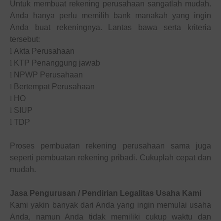
Untuk membuat rekening perusahaan sangatlah mudah.
Anda hanya perlu memilih bank manakah yang ingin
Anda buat rekeningnya. Lantas bawa serta kriteria
tersebut:
l
Akta Perusahaan
l
KTP Penanggung jawab
l
NPWP Perusahaan
l
Bertempat Perusahaan
l
HO
l
SIUP
l
TDP
Proses pembuatan rekening perusahaan sama juga
seperti pembuatan rekening pribadi. Cukuplah cepat dan
mudah.
Jasa Pengurusan / Pendirian Legalitas Usaha
Kami
Kami yakin banyak dari Anda yang ingin memulai usaha
Anda, namun Anda tidak memiliki cukup waktu dan