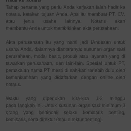
Hadir ke
Notaris
Tahap pertama yang perlu
Anda
kerjakan ialah hadir ke
notaris, katakan tujuan
Anda
. Apa itu membuat PT, CV,
atau
jenis usaha
lainnya. Notaris akan
membantu
Anda
untuk membikinkan akta perusahaan.
Akta perusahaan itu yang nanti jadi l
Anda
san untuk
usaha
Anda
, dalamnya diantaranya: susunan organisasi
perusahaan, modal basic, produk atau layanan yang di
tawarkan perusahaan, dan lain-lain. Spesial untuk PT,
pemakaian nama PT mesti di sah-kan terlebih dulu oleh
kemenkumham yang didaftarkan dengan online oleh
notaris.
Waktu yang diperlukan kira-kira 1-2 minggu
pada
langkah
ini. Untuk susunan organisasi minimum 3
orang yang bertindak selaku komisaris penting,
komisaris, serta direktur (atau direktur penting).