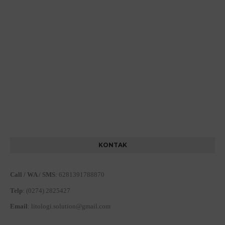
KONTAK
Call / WA / SMS
:
6281391788870
Telp
:
(0274) 2825427
Email
:
litologi.solution@gmail.com