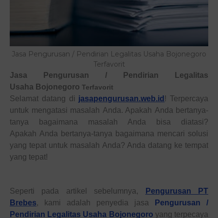
Jasa Pengurusan / Pendirian Legalitas Usaha Bojonegoro
Terfavorit
Jasa Pengurusan / Pendirian Legalitas
Usaha
Bojonegoro
Terfavorit
Selamat datang di
jasapengurusan.web.id
!
T
erpercaya
untuk mengatasi masalah
Anda
. Apakah
Anda
bertanya-
tanya bagaimana masalah
Anda
bisa diatasi?
Apakah
Anda
bertanya-tanya bagaimana mencari solusi
yang tepat untuk masalah
Anda
? Anda datang ke tempat
yang tepa
t!
Seperti pada artikel sebelumnya
,
Pengurusan PT
Brebes
,
kami adalah
penyedia
jasa
Pengurusan /
Pendirian Legalitas Usaha
Bojonegoro
yang terpecaya