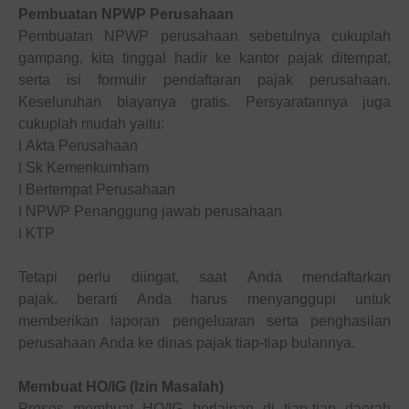
Pembuatan NPWP Perusahaan
Pembuatan NPWP perusahaan sebetulnya cukuplah
gampang, kita tinggal hadir ke kantor pajak ditempat,
serta isi formulir pendaftaran pajak perusahaan.
Keseluruhan biayanya gratis. Persyaratannya juga
cukuplah
mudah yaitu
:
l
Akta Perusahaan
l
Sk Kemenkumham
l
Bertempat Perusahaan
l
NPWP Penanggung jawab perusahaan
l
KTP
Tetapi
perlu
diingat, saat
Anda
mendaftarkan
pajak,
berarti Anda
harus
menyanggupi untuk
memberikan laporan pengeluaran serta penghasilan
perusahaan
Anda
ke dinas pajak tiap-tiap bulannya.
Membuat HO/IG (Izin Masalah)
Proses membuat HO/IG berlainan di tiap-tiap daerah