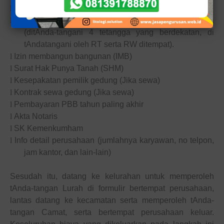
l
KTP Penanggung jawab
l
Surat Pengakuan tidak keberatan oleh tetangga
(dit
Anda
-tangani 4 tetangga yang berdekatan, di
t
Anda
tangani oleh RT serta RW ditempat).
l
Izin membangun bangunan (IMB)
l
Surat Hak Punya Tanah (SHM)
l
Kesepakatan pemilik gedung (Jika sewa)
l
Kontrak sewa gedung (Jika sewa)
l
Pembayaran PBB tahun paling akhir
l
Akta Notaris
l
SK Kemenkumham
l
Info det
a
il perusahaan (jumlahnya karyawan, no telp
on
,
jam kantor, dan lain-lain)
Sesudah itu, datang
ke kelurahan untuk memperoleh
t
Anda
-tangan Lurah di formulir bertempat perusahaan,
lantas datang
ke kecamatan serta memperoleh t
Anda
-
tangan Camat, serta bertempat perusahaan keluar.