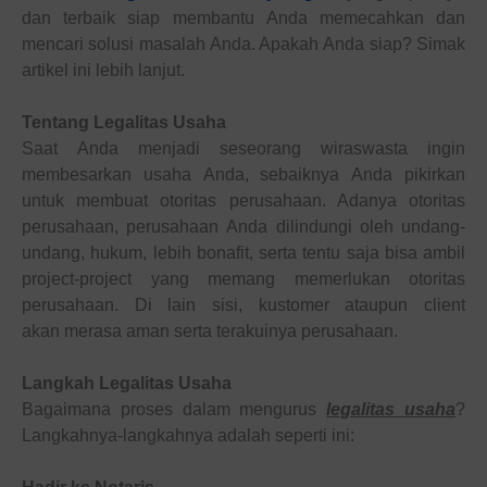
dan terbaik siap membantu
Anda
memecahkan dan
mencari solusi masalah
Anda
. Apakah
Anda
siap? Simak
artikel ini lebih lanjut.
Tentang Legalitas Usaha
Saat
Anda
menjadi seseorang wiraswasta ingin
membesarkan usaha
Anda
, sebaiknya
Anda
pikirkan
untuk
membuat
otoritas perusahaan. Adanya otoritas
perusahaan, perusahaan
Anda
dilindungi oleh undang-
undang, hukum, lebih bonafit, serta tentu saja bisa ambil
project-project yang memang memerlukan otoritas
perusahaan. Di lain sisi, kustomer ataupun client
akan
merasa aman
serta
terakuinya perusahaan
.
Langkah Legalitas Usaha
B
agaimana proses dalam
mengurus
legalitas usaha
?
Langkahnya
-langkahnya adalah seperti ini
: