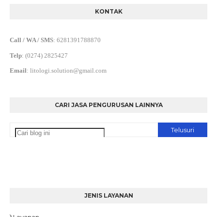
KONTAK
Call / WA / SMS
:
6281391788870
Telp
:
(0274) 2825427
Email
:
litologi.solution@gmail.com
CARI JASA PENGURUSAN LAINNYA
JENIS LAYANAN
Layanan