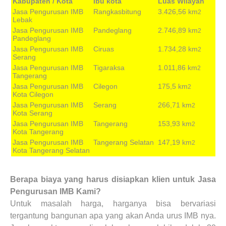
Kabupaten / Kota
Ibu kota
Luas Wilayah
Jasa Pengurusan IMB
Rangkasbitung
3.426,56 km
2
Lebak
Jasa Pengurusan IMB
Pandeglang
2.746,89 km
2
Pandeglang
Jasa Pengurusan IMB
Ciruas
1.734,28 km
2
Serang
Jasa Pengurusan IMB
Tigaraksa
1.011,86 km
2
Tangerang
Jasa Pengurusan IMB
Cilegon
175,5 km
2
Kota Cilegon
Jasa Pengurusan IMB
Serang
266,71 km
2
Kota Serang
Jasa Pengurusan IMB
Tangerang
153,93 km
2
Kota Tangerang
Jasa Pengurusan IMB
Tangerang Selatan
147,19 km
2
Kota Tangerang Selatan
Berapa biaya yang harus disiapkan klien untuk Jasa
Pengurusan IMB Kami?
Untuk masalah harga, harganya bisa bervariasi
tergantung bangunan apa yang akan Anda urus IMB nya.