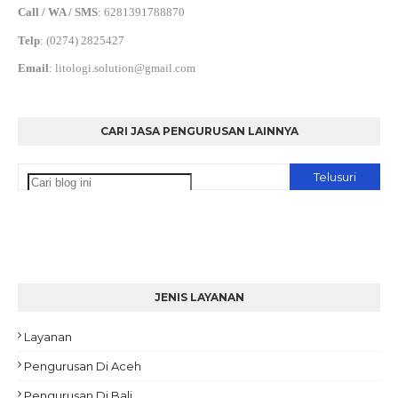
Call / WA / SMS
:
6281391788870
Telp
:
(0274) 2825427
Email
:
litologi.solution@gmail.com
CARI JASA PENGURUSAN LAINNYA
JENIS LAYANAN
Layanan
Pengurusan Di Aceh
Pengurusan Di Bali