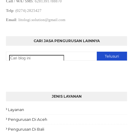
Call / WA / SMS
:
6281391788870
Telp
:
(0274) 2825427
Email
:
litologi.solution@gmail.com
CARI JASA PENGURUSAN LAINNYA
JENIS LAYANAN
Layanan
Pengurusan Di Aceh
Pengurusan Di Bali