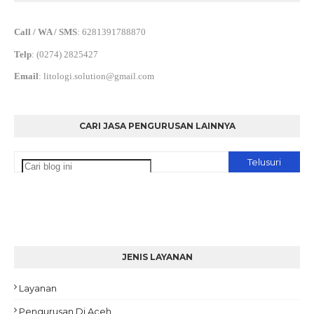
Call / WA / SMS
:
6281391788870
Telp
:
(0274) 2825427
Email
:
litologi.solution@gmail.com
CARI JASA PENGURUSAN LAINNYA
JENIS LAYANAN
Layanan
Pengurusan Di Aceh