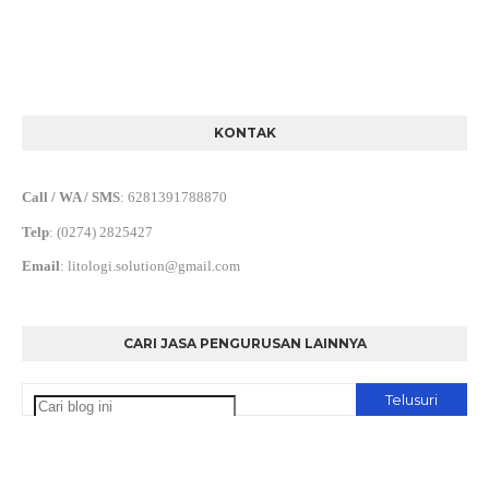
KONTAK
Call / WA / SMS
:
6281391788870
Telp
:
(0274) 2825427
Email
:
litologi.solution@gmail.com
CARI JASA PENGURUSAN LAINNYA