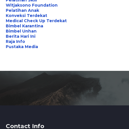
Pelatihan Skill
Witjaksono Foundation
Pelatihan Anak
Konveksi Terdekat
Medical Check Up Terdekat
Bimbel Karantina
Bimbel Unhan
Berita Hari Ini
Raja Info
Pustaka Media
Contact Info