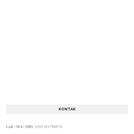
KONTAK
Call / WA / SMS
:
6281391788870