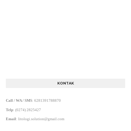
KONTAK
Call / WA / SMS
:
6281391788870
Telp
:
(0274) 2825427
Email
:
litologi.solution@gmail.com