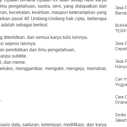
ilmu pengetahuan, sastra, seni, yang didapatkan dari
Jasa 
kiran, kecekatan, keahlian, maupun keterampilan yang
Bandu
sarkan pasal 40 Undang-Undang hak cipta, beberapa
 adalah sebagai berikut:
BIAY
TERP
 diterbitkan, dan semua karya tulis lainnya.
Jasa 
i sejenis lainnya.
Cepat
gan pendidikan dan ilmu pengetahuan.
anpa subtitle.
Jasa 
al, dan meme.
Hanya
 melukis, menggambar, mengukir, mengeja, memahat,
Cari I
Yogya
Cara 
.
Onlin
Sedia
Jakar
 basis data, saduran, ketentuan, modifikasi, dan karya