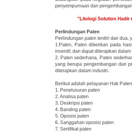
penyempurnaan dan pengembangan p
“Litologi Solution Hadi
Perlindungan Paten
Perlindungan paten terdiri dari dua, 
1.Paten, Paten diberikan pada ha
inventif, dan dapat diterapkan dalam 
2. Paten sederhana, Paten sederhan
yang berupa pengembangan dari pr
diterapkan dalam industri.
Berikut adalah pelayanan Hak Paten 
1.
Penelusuran paten
2.
Analisa paten
3.
Deskripsi paten
4.
Banding paten
5.
Oposisi paten
6.
Sanggahan oposisi paten
7.
Sertifikat paten