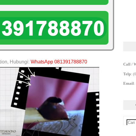
tion, Hubungi:
WhatsApp 081391788870
Call / 
Telp
:
(
Email
: