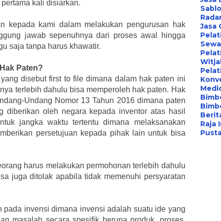
pertama kali disiarkan.
Sablo
Radar
n kepada kami dalam melakukan pengurusan hak
Jasa
Pelat
anggung jawab sepenuhnya dari proses awal hingga
Sewa 
u saja tanpa harus khawatir.
Pelat
Witj
 Hak Paten?
Pelat
ang disebut first to file dimana dalam hak paten ini
Konv
Medi
nya terlebih dahulu bisa memperoleh hak paten. Hak
Bimbe
 Undang-Undang Nomor 13 Tahun 2016 dimana paten
Bimb
ng diberikan oleh negara kepada inventor atas hasil
Berita
untuk jangka waktu tertentu dimana melaksanakan
Raja 
Pust
mberikan persetujuan kepada pihak lain untuk bisa
eorang harus melakukan permohonan terlebih dahulu
isa juga ditolak apabila tidak memenuhi persyaratan
pada invensi dimana invensi adalah suatu ide yang
n masalah secara spesifik berupa produk, proses,