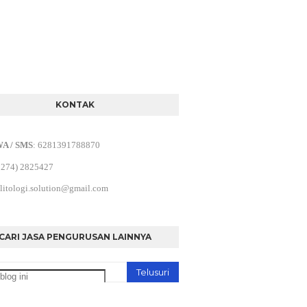
KONTAK
WA / SMS
:
6281391788870
0274) 2825427
litologi.solution@gmail.com
CARI JASA PENGURUSAN LAINNYA