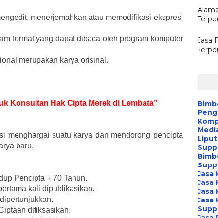
Alama
ngedit, menerjemahkan atau memodifikasi ekspresi
Terpe
am format yang dapat dibaca oleh program komputer
Jasa 
Terpe
ional merupakan karya orisinal.
ntuk Konsultan Hak Cipta Merek di Lembata”
Bimb
Peng
Kompa
Media
gsi menghargai suatu karya dan mendorong pencipta
Liput
arya baru.
Suppl
Bimb
Suppl
Jasa 
dup Pencipta + 70 Tahun.
Jasa 
ertama kali dipublikasikan.
Jasa 
 dipertunjukkan.
Jasa 
Suppl
iptaan difiksasikan.
Jasa 