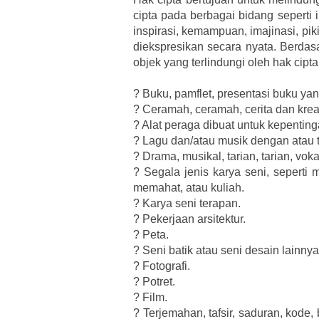
cipta pada berbagai bidang seperti 
inspirasi, kemampuan, imajinasi, pi
diekspresikan secara nyata. Berda
objek yang terlindungi oleh hak cipta
?
Buku, pamflet, presentasi buku yang
?
Ceramah, ceramah, cerita dan kreas
?
Alat peraga dibuat untuk kepentin
?
Lagu dan/atau musik dengan atau t
?
Drama, musikal, tarian, tarian, vok
?
Segala jenis karya seni, seperti
memahat, atau kuliah.
?
Karya seni terapan.
?
Pekerjaan arsitektur.
?
Peta.
?
Seni batik atau seni desain lainnya
?
Fotografi.
?
Potret.
?
Film.
?
Terjemahan, tafsir, saduran, kode,