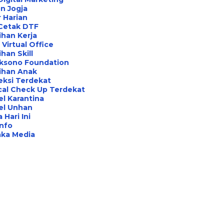
n Jogja
 Harian
 Cetak DTF
ihan Kerja
Virtual Office
ihan Skill
aksono Foundation
ihan Anak
eksi Terdekat
cal Check Up Terdekat
l Karantina
el Unhan
 Hari Ini
Info
aka Media