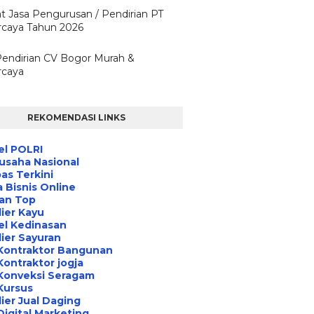
t Jasa Pengurusan / Pendirian PT
rcaya Tahun 2026
Pendirian CV Bogor Murah &
rcaya
REKOMENDASI LINKS
el POLRI
usaha Nasional
s Terkini
 Bisnis Online
an Top
ier Kayu
el Kedinasan
ier Sayuran
Kontraktor Bangunan
Kontraktor jogja
Konveksi Seragam
Kursus
ier Jual Daging
Digital Marketing