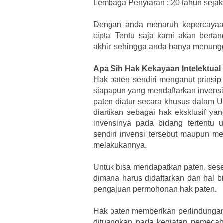
Lembaga Penyiaran : 20 tahun sejak 
Dengan anda menaruh kepercayaa
cipta. Tentu saja kami akan bert
akhir, sehingga anda hanya menungg
Apa Sih Hak Kekayaan Intelektual
Hak paten sendiri menganut prinsip y
siapapun yang mendaftarkan invensi
paten diatur secara khusus dalam
diartikan sebagai hak eksklusif ya
invensinya pada bidang tertentu 
sendiri invensi tersebut maupun me
melakukannya.
Untuk bisa mendapatkan paten, ses
dimana harus didaftarkan dan hal b
pengajuan permohonan hak paten.
Hak paten memberikan perlindungan 
dituangkan pada kegiatan pemecaha