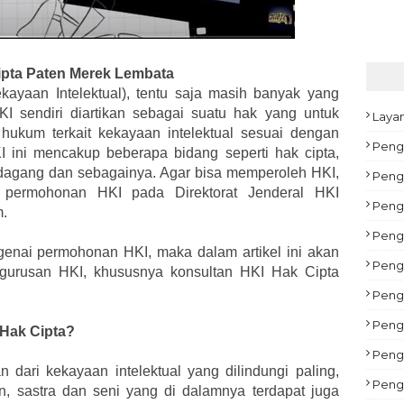
ipta Paten Merek Lembata
ayaan Intelektual), tentu saja masih banyak yang
I sendiri diartikan sebagai suatu hak yang untuk
Laya
hukum terkait kekayaan intelektual sesuai dengan
Peng
 ini mencakup beberapa bidang seperti hak cipta,
ia dagang dan sebagainya. Agar bisa memperoleh HKI,
Pengu
permohonan HKI pada Direktorat Jenderal HKI
Peng
m.
Peng
enai permohonan HKI, maka dalam artikel ini akan
Pengu
ngurusan HKI, khususnya konsultan HKI Hak Cipta
Peng
Pengu
 Hak Cipta?
Peng
 dari kekayaan intelektual yang dilindungi paling,
Peng
, sastra dan seni yang di dalamnya terdapat juga