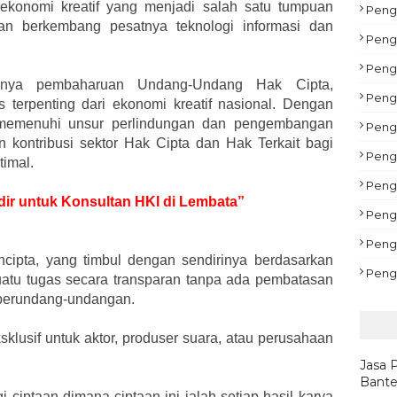
ekonomi kreatif yang menjadi salah satu tumpuan
Pengu
an berkembang pesatnya teknologi informasi dan
Peng
Peng
anya pembaharuan Undang-Undang Hak Cipta,
Peng
 terpenting dari ekonomi kreatif nasional. Dengan
memenuhi unsur perlindungan dan pengembangan
Pengu
n kontribusi sektor Hak Cipta dan Hak Terkait bagi
Peng
timal.
Pengu
adir untuk Konsultan HKI di Lembata”
Peng
Peng
ncipta, yang timbul dengan sendirinya berdasarkan
Peng
uatu tugas secara transparan tanpa ada pembatasan
 perundang-undangan.
sklusif untuk aktor, produser suara, atau perusahaan
Jasa 
Bante
 ciptaan dimana ciptaan ini ialah setiap hasil karya