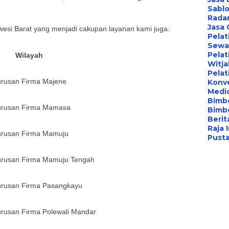
Sablo
Radar
Jasa
wesi Barat
yang menjadi cakupan layanan kami juga:
Pelat
Sewa 
Pelat
Wilayah
Witj
Pelat
urusan Firma
Majene
Konv
Medi
Bimbe
urusan Firma
Mamasa
Bimb
Berita
Raja 
urusan Firma
Mamuju
Pust
urusan Firma
Mamuju Tengah
urusan Firma
Pasangkayu
urusan Firma
Polewali Mandar