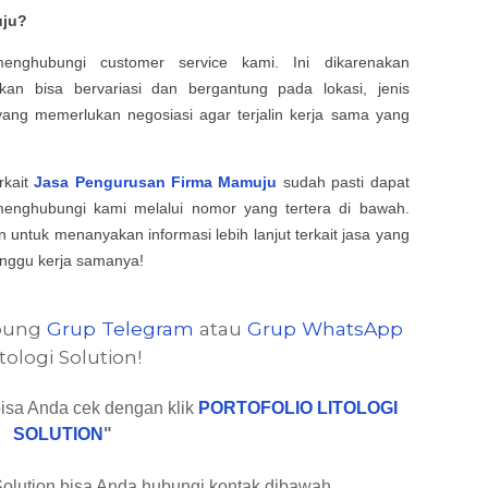
ju
?
nghubungi customer service kami. Ini dikarenakan
an bisa bervariasi dan bergantung pada lokasi, jenis
ang memerlukan negosiasi agar terjalin kerja sama yang
rkait
Jasa Pengurusan Firma Mamuju
sudah pasti dapat
menghubungi kami melalui nomor yang tertera di bawah.
untuk menanyakan informasi lebih lanjut terkait jasa yang
tunggu kerja samanya
!
abung
Grup Telegram
atau
Grup WhatsApp
itologi Solution!
 bisa Anda cek dengan klik
PORTOFOLIO LITOLOGI
SOLUTION
"
Solution bisa Anda hubungi kontak dibawah