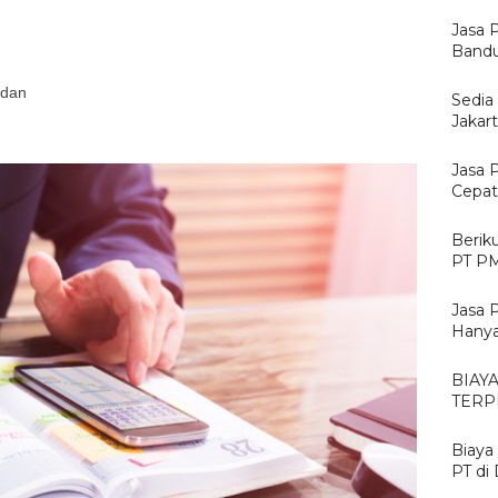
Jasa 
Bandu
 dan
Sedia
Jakar
Jasa 
Cepat
Berik
PT PM
Jasa 
Hanya
BIAY
TERP
Biaya
PT di