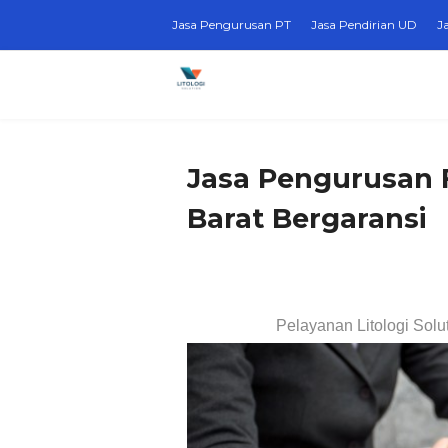
Jasa Pengurusan PT
Jasa Pendirian UD
J
Jasa Pengurusan 
Barat Bergaransi
Pelayanan Litologi Solu