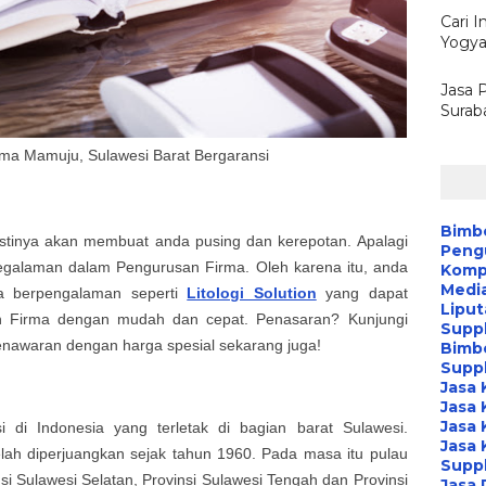
Cari I
Yogya
Jasa 
Surab
ma Mamuju, Sulawesi Barat Bergaransi
Bimb
astinya akan membuat anda pusing dan kerepotan. Apalagi
Peng
pegalaman dalam
Pengurusan
Firma. Oleh karena itu, anda
Kompa
Media
a berpengalaman seperti
Litologi Solution
yang dapat
Liput
n
Firma dengan mudah dan cepat. Penasaran? Kunjungi
Suppl
penawaran dengan harga spesial
sekarang juga!
Bimb
Suppl
Jasa 
Jasa 
Jasa 
i di Indonesia yang terletak di bagian barat Sulawesi.
Jasa 
lah diperjuangkan sejak tahun 1960. Pada masa itu pulau
Suppl
nsi Sulawesi Selatan, Provinsi Sulawesi Tengah dan Provinsi
Jasa 