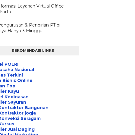
nformasi Layanan Virtual Office
karta
Pengurusan & Pendirian PT di
aya Hanya 3 Minggu
REKOMENDASI LINKS
el POLRI
usaha Nasional
s Terkini
 Bisnis Online
an Top
ier Kayu
el Kedinasan
ier Sayuran
Kontraktor Bangunan
Kontraktor jogja
Konveksi Seragam
Kursus
ier Jual Daging
Digital Marketing