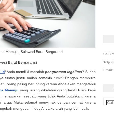
ma Mamuju, Sulawesi Barat Bergaransi
Call / 
Telp
:
(
wesi Barat
Bergaransi
Email
:
.id
! Anda memiliki masalah
pengurusan legalitas
? Sudah
a tuntas justru malah semakin rumit? Dengan membuka
satu orang paling beruntung karena Anda akan mengetahui
rma Mamuju
yang jarang diketahui orang lain! Di sini kami
an menawarkan sesuatu yang tidak Anda butuhkan, karena
erharga. Maka selamat menyimak dengan cermat karena
ngubah mengubah hidup Anda ke arah yang lebih baik.