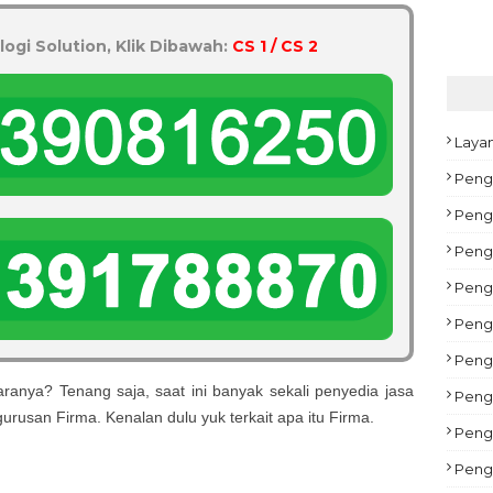
logi Solution, Klik Dibawah:
CS 1 / CS 2
Laya
Peng
Pengu
Peng
Peng
Pengu
Peng
aranya? Tenang saja, saat ini banyak sekali penyedia jasa
Pengu
gurusan
Firma. Kenalan dulu yuk terkait apa itu Firma
.
Peng
Peng