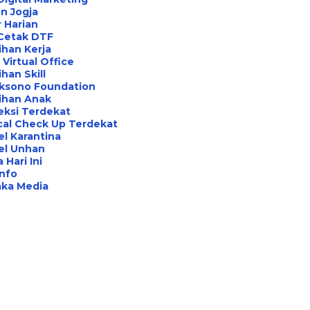
n Jogja
 Harian
 Cetak DTF
ihan Kerja
Virtual Office
ihan Skill
aksono Foundation
ihan Anak
eksi Terdekat
cal Check Up Terdekat
l Karantina
el Unhan
 Hari Ini
Info
aka Media