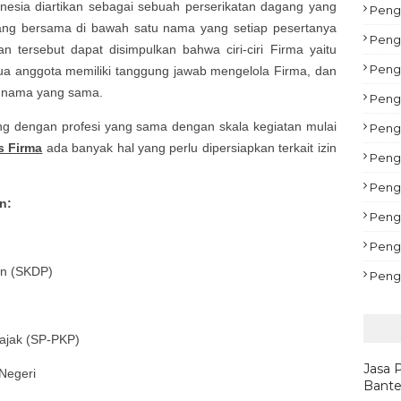
sia diartikan sebagai sebuah perserikatan dagang yang
Pengu
gang bersama di bawah satu nama yang setiap pesertanya
Peng
an tersebut dapat disimpulkan bahwa ciri-ciri Firma yaitu
Peng
emua anggota memiliki tanggung jawab mengelola Firma, dan
 nama yang sama.
Peng
ang dengan profesi yang sama dengan skala kegiatan mulai
Pengu
 Firma
ada banyak hal yang perlu dipersiapkan terkait izin
Peng
Pengu
n:
Peng
Peng
an (SKDP)
Peng
ajak (SP-PKP)
Jasa 
Negeri
Bante