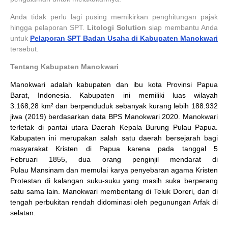
Anda tidak perlu lagi pusing memikirkan penghitungan pajak
hingga pelaporan SPT.
Litologi Solution
siap membantu Anda
untuk
Pelaporan SPT Badan Usaha di Kabupaten Manokwari
tersebut.
Tentang Kabupaten Manokwari
Manokwari adalah kabupaten dan ibu kota Provinsi Papua
Barat, Indonesia. Kabupaten ini memiliki luas wilayah
3.168,28 km² dan berpenduduk sebanyak kurang lebih 188.932
jiwa (2019) berdasarkan data BPS Manokwari 2020. Manokwari
terletak di pantai utara Daerah Kepala Burung Pulau Papua.
Kabupaten ini merupakan salah satu daerah bersejarah bagi
masyarakat Kristen di Papua karena pada tanggal 5
Februari 1855, dua orang penginjil mendarat di
Pulau Mansinam dan memulai karya penyebaran agama Kristen
Protestan di kalangan suku-suku yang masih suka berperang
satu sama lain. Manokwari membentang di Teluk Doreri, dan di
tengah perbukitan rendah didominasi oleh pegunungan Arfak di
selatan.