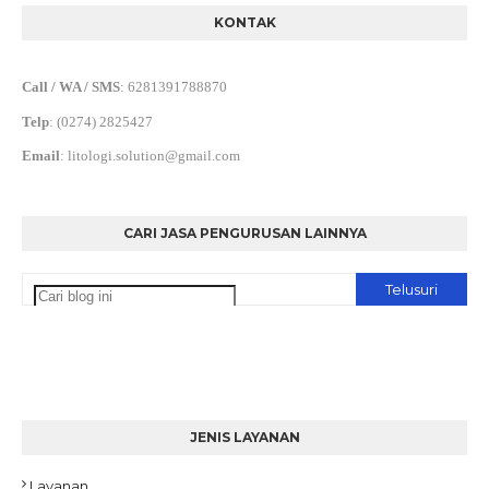
KONTAK
Call / WA / SMS
:
6281391788870
Telp
:
(0274) 2825427
Email
:
litologi.solution@gmail.com
CARI JASA PENGURUSAN LAINNYA
JENIS LAYANAN
Layanan