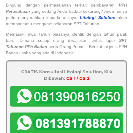
Bingung dengan permasalahan terkait pembayaran
PPH
Perusahaan
yang sedang Anda hadapi sekarang? Anda hanya
perlu menyerahkan kepada ahlinya.
Litologi Solution
akan
membantumu mengurus pelaporan SPT Tahunan.
Memasuki awal tahun biasanya identik dengan tahun pajak
baru. Dimana setiap orang diwajibkan untuk lapor
SPT
Tahunan PPh Badan
serta Orang Pribadi.
Berikut ini jenis PPH
Badan usaha yang ada di Indonesia:
GRATIS Konsultasi Litologi Solution, Klik
Dibawah:
CS 1 / CS 2