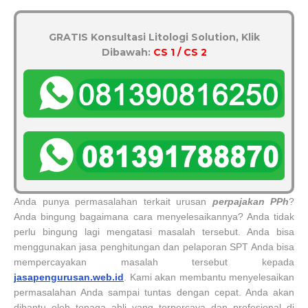
GRATIS Konsultasi Litologi Solution, Klik
Dibawah:
CS 1 / CS 2
Anda punya permasalahan terkait urusan
perpajakan PPh
?
Anda bingung bagaimana cara menyelesaikannya? Anda tidak
perlu bingung lagi mengatasi masalah tersebut. Anda bisa
menggunakan jasa penghitungan dan pelaporan SPT Anda bisa
mempercayakan masalah tersebut kepada
jasapengurusan.web.id
. Kami akan membantu menyelesaikan
permasalahan Anda sampai tuntas dengan cepat. Anda akan
dibantu oleh tenaga ahli yang terpercaya dan profesional di