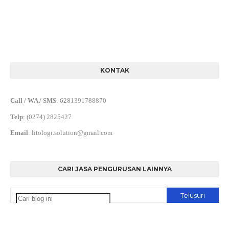
KONTAK
Call / WA / SMS
:
6281391788870
Telp
:
(0274) 2825427
Email
:
litologi.solution@gmail.com
CARI JASA PENGURUSAN LAINNYA