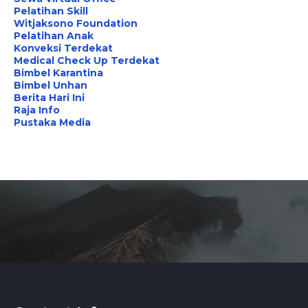
Pelatihan Skill
Witjaksono Foundation
Pelatihan Anak
Konveksi Terdekat
Medical Check Up Terdekat
Bimbel Karantina
Bimbel Unhan
Berita Hari Ini
Raja Info
Pustaka Media