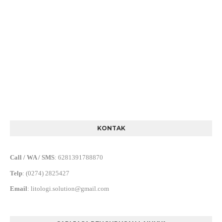
KONTAK
Call / WA / SMS
:
6281391788870
Telp
:
(0274) 2825427
Email
:
litologi.solution@gmail.com