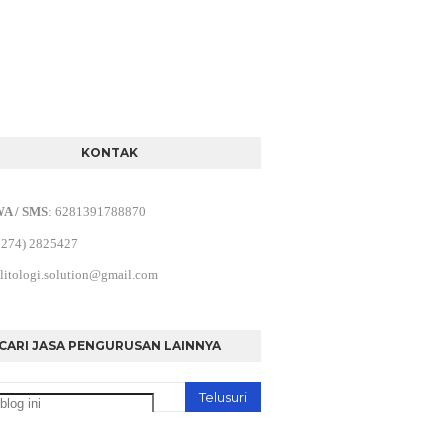
KONTAK
WA / SMS
:
6281391788870
0274) 2825427
litologi.solution@gmail.com
CARI JASA PENGURUSAN LAINNYA