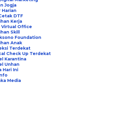
n Jogja
 Harian
 Cetak DTF
ihan Kerja
Virtual Office
ihan Skill
aksono Foundation
ihan Anak
eksi Terdekat
cal Check Up Terdekat
l Karantina
el Unhan
 Hari Ini
Info
aka Media