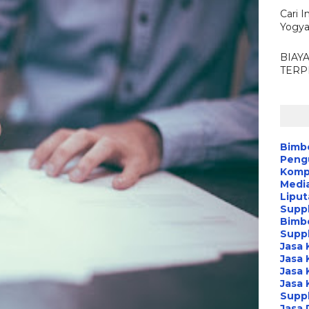
Cari I
Yogya
BIAY
TERP
Bimb
Peng
Kompa
Media
Liput
Suppl
Bimb
Suppl
Jasa 
Jasa 
Jasa 
Jasa 
Suppl
Jasa 