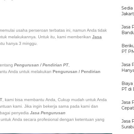
Sedia
Jakar
Jasa 
memulai usaha perseroan terbatas ini, namun Anda tidak
Bandu
ntuk melakukannya. Untuk itu, kami memberikan
Jasa
u hanya 3 minggu.
Berik
PT PM
Jasa 
 tentang
Pengurusan / Pendirian PT
,
Hanya
ntu Anda untuk melakukan
Pengurusan / Pendirian
Biaya
PT di
PT
, kami bisa membantu Anda, Cukup mudah untuk Anda
Jasa 
tuan kami. Jika ingin bekerja sama pada kami dan
Cepat
bagai penyedia
Jasa Pengurusan
ntuk Anda secara profesional dengan ketentuan yang
Jasa 
Surab