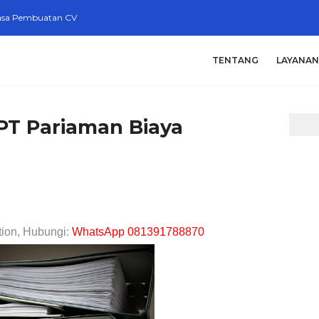
asa Pembuatan CV
TENTANG
LAYANAN
PT Pariaman Biaya
tion, Hubungi:
WhatsApp 081391788870