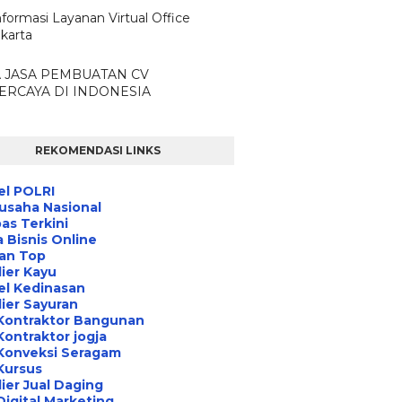
nformasi Layanan Virtual Office
karta
A JASA PEMBUATAN CV
ERCAYA DI INDONESIA
REKOMENDASI LINKS
el POLRI
usaha Nasional
s Terkini
 Bisnis Online
an Top
ier Kayu
el Kedinasan
ier Sayuran
Kontraktor Bangunan
Kontraktor jogja
Konveksi Seragam
Kursus
ier Jual Daging
Digital Marketing