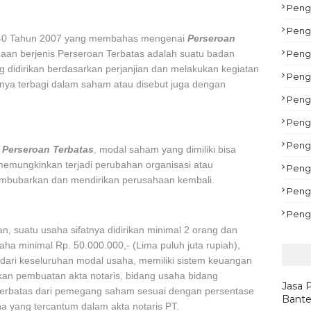
Pengu
Peng
40 Tahun 2007 yang membahas mengenai
Perseroan
aan berjenis Perseroan Terbatas adalah suatu badan
Peng
didirikan berdasarkan perjanjian dan melakukan kegiatan
Peng
nya terbagi dalam saham atau disebut juga dengan
Pengu
Peng
Pengu
s
Perseroan Terbatas
, modal saham yang dimiliki bisa
t memungkinkan terjadi perubahan organisasi atau
Peng
mbubarkan dan mendirikan perusahaan kembali.
Peng
Peng
, suatu usaha sifatnya didirikan minimal 2 orang dan
aha minimal Rp. 50.000.000,- (Lima puluh juta rupiah),
 dari keseluruhan modal usaha, memiliki sistem keuangan
kan pembuatan akta notaris, bidang usaha bidang
Jasa 
terbatas dari pemegang saham sesuai dengan persentase
Bante
a yang tercantum dalam akta notaris PT.