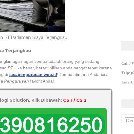
n PT Pariaman Biaya Terjangkau
ya Terjangkau
ungkin agan-agan semua adalah orang yang sedang
Call / 
san PT
. jika benar, berarti pilihan anda sangat tepat karena
Telp
:
(
ng di
jasapengurusan.web.id
! Tempat dimana Anda bisa
sa Pengurusan
favorit Anda!
Email
:
logi Solution, Klik Dibawah:
CS 1 / CS 2