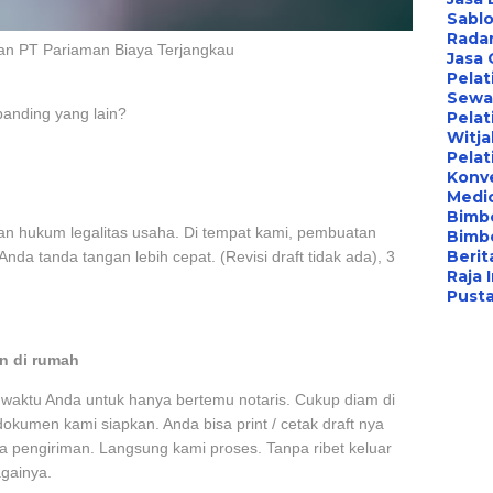
Sablo
Radar
an PT Pariaman Biaya Terjangkau
Jasa
Pelat
Sewa 
banding yang lain?
Pelat
Witj
Pelat
Konv
Medi
Bimbe
n hukum legalitas usaha. Di tempat kami, pembuatan
Bimb
Berita
nda tanda tangan lebih cepat. (Revisi draft tidak ada), 3
Raja 
Pust
n di rumah
 waktu Anda untuk hanya bertemu notaris. Cukup diam di
kumen kami siapkan. Anda bisa print / cetak draft nya
sa pengiriman. Langsung kami proses. Tanpa ribet keluar
gainya.