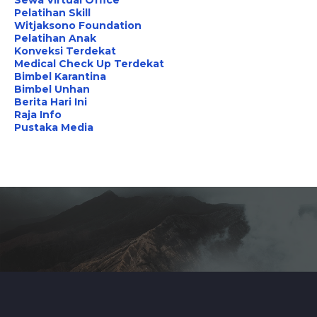
Pelatihan Skill
Witjaksono Foundation
Pelatihan Anak
Konveksi Terdekat
Medical Check Up Terdekat
Bimbel Karantina
Bimbel Unhan
Berita Hari Ini
Raja Info
Pustaka Media