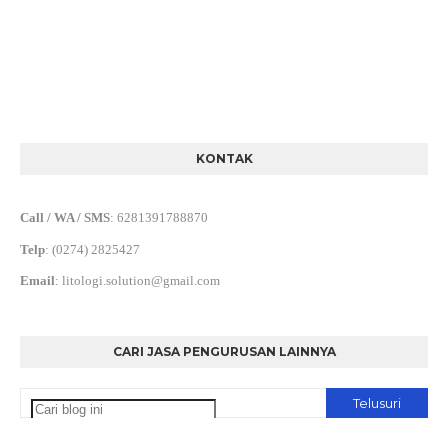
KONTAK
Call / WA / SMS
:
6281391788870
Telp
:
(0274) 2825427
Email
:
litologi.solution@gmail.com
CARI JASA PENGURUSAN LAINNYA