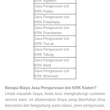
KRK
Ngawen
Jasa Pengurusan Izin
KRK
Pedan
Jasa Pengurusan Izin
KRK
Polanharjo
Jasa Pengurusan Izin
KRK
Prambanan
Jasa Pengurusan Izin
KRK
Trucuk
Jasa Pengurusan Izin
KRK
Tulung
Jasa Pengurusan Izin
KRK
Wedi
Jasa Pengurusan Izin
KRK
Wonosari
Berapa Biaya
Jasa Pengurusan Izin KRK Klaten?
Untuk masalah biaya, Anda bisa menghubungi customer
service kami. Ini dikarenakan biaya yang diperlukan bisa
bervariasi dan bergantung pada lokasi, jenis pengurusan,