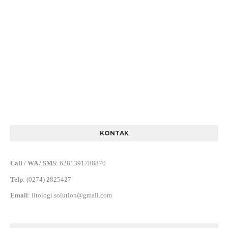
KONTAK
Call / WA / SMS
:
6281391788870
Telp
:
(0274) 2825427
Email
:
litologi.solution@gmail.com