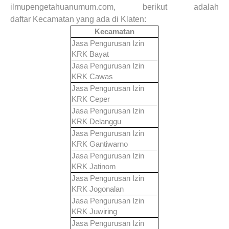
ilmupengetahuanumum.com, berikut adalah
daftar Kecamatan yang ada di Klaten:
Kecamatan
Jasa Pengurusan Izin
KRK
Bayat
Jasa Pengurusan Izin
KRK
Cawas
Jasa Pengurusan Izin
KRK
Ceper
Jasa Pengurusan Izin
KRK
Delanggu
Jasa Pengurusan Izin
KRK
Gantiwarno
Jasa Pengurusan Izin
KRK
Jatinom
Jasa Pengurusan Izin
KRK
Jogonalan
Jasa Pengurusan Izin
KRK
Juwiring
Jasa Pengurusan Izin