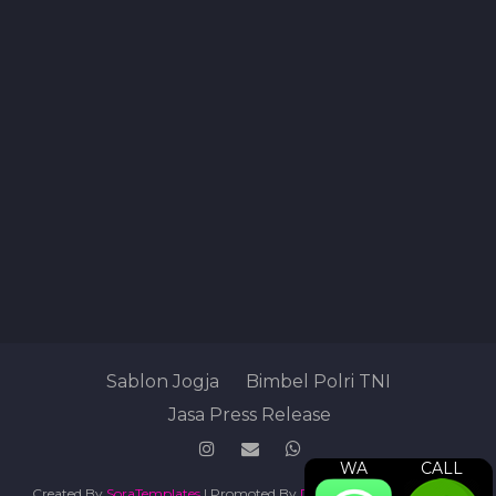
Sablon Jogja
Bimbel Polri TNI
Jasa Press Release
WA
CALL
Created By
SoraTemplates
| Promoted By
Digital Marketing Agency