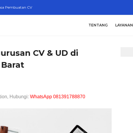
asa Pembuatan CV
TENTANG
LAYANAN
urusan CV & UD di
 Barat
tion, Hubungi:
WhatsApp 081391788870