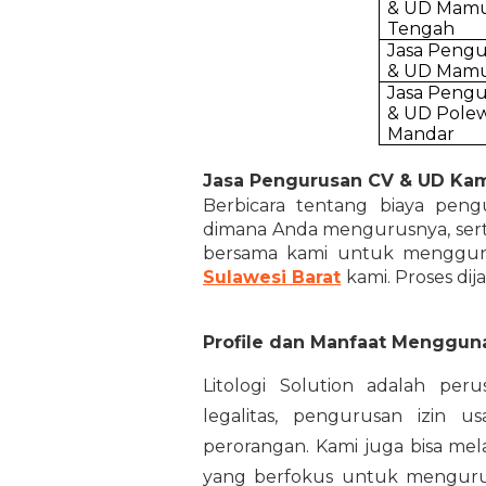
& UD Mam
Tengah
Jasa Peng
& UD Mamu
Jasa Peng
& UD Polew
Mandar
Jasa Pengurusan CV & UD Ka
Berbicara tentang biaya pen
dimana Anda mengurusnya, sert
bersama kami untuk menggu
Sulawesi Barat
kami. Proses di
Profile dan Manfaat Menggunak
Litologi Solution adalah per
legalitas, pengurusan izin
perorangan. Kami juga bisa mel
yang berfokus untuk mengurus 