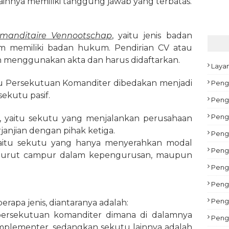
ainnya memiliki tanggung jawab yang terbatas.
anditaire Vennootschap
, yaitu jenis badan
m memiliki badan hukum. Pendirian CV atau
 menggunakan akta dan harus didaftarkan.
Laya
au Persekutuan Komanditer dibedakan menjadi
Peng
sekutu pasif.
Pengu
Peng
, yaitu sekutu yang menjalankan perusahaan
anjian dengan pihak ketiga.
Peng
yaitu sekutu yang hanya menyerahkan modal
Pengu
 turut campur dalam kepengurusan, maupun
Peng
Pengu
Peng
rapa jenis, diantaranya adalah:
 persekutuan komanditer dimana di dalamnya
Peng
mplementer, sedangkan sekutu lainnya adalah