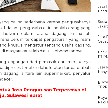
Jasa 
Bandu
Sedia
ang paling sederhana karena pengusahanya
Jakar
sud dalam pengusaha disini adalah orang yang
er hukum dalam usaha dagang ini adalah
Jasa 
karena belum terdapat pengaturan yang resmi
Cepat
ang khusus mengatur tentang usaha dagang,
i masyarakat telah diakui keberadaannya.
Berik
PT PM
ang dagangan dari pemasok dan menjualnya
Jasa 
a diproses terlebih dahulu atau tanpa diubah
Hanya
 dagang, antara lain supermarket, penyalur
engecer.
BIAY
TERP
ntuk Jasa Pengurusan Terpercaya di
u, Sulawesi Barat
Biaya
PT di