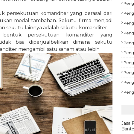
Pengu
tuk persekutuan komanditer yang berasal dari
Peng
lukan modal tambahan. Sekutu firma menjadi
Peng
 sekutu lainnya adalah sekutu komanditer.
Peng
h bentuk persekutuan komanditer yang
dak bisa diperjualbelikan dimana sekutu
Pengu
diter mengambil satu saham atau lebih.
Peng
Pengu
Peng
Peng
Peng
Jasa 
Bante