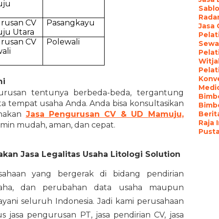
uju
Sablo
Radar
urusan CV
Pasangkayu
Jasa
ju Utara
Pelat
urusan CV
Polewali
Sewa 
ali
Pelat
Witj
Pelat
Konv
mi
Medi
gurusan tentunya berbeda-beda, tergantung
Bimbe
a tempat usaha Anda. Anda bisa konsultasikan
Bimb
nakan
Jasa Pengurusan CV & UD
Mamuju,
Berita
Raja 
jamin mudah, aman, dan cepat.
Pust
an Jasa Legalitas Usaha Litologi Solution
usahaan yang bergerak di bidang pendirian
 usaha, dan perubahan data usaha maupun
ayani seluruh Indonesia. Jadi kami perusahaan
jasa pengurusan PT, jasa pendirian CV, jasa