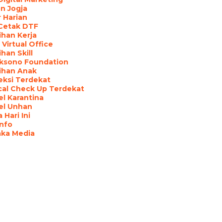
n Jogja
 Harian
 Cetak DTF
ihan Kerja
Virtual Office
ihan Skill
aksono Foundation
ihan Anak
eksi Terdekat
cal Check Up Terdekat
l Karantina
el Unhan
 Hari Ini
Info
aka Media