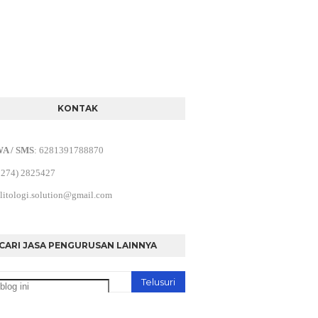
KONTAK
WA / SMS
:
6281391788870
0274) 2825427
litologi.solution@gmail.com
CARI JASA PENGURUSAN LAINNYA