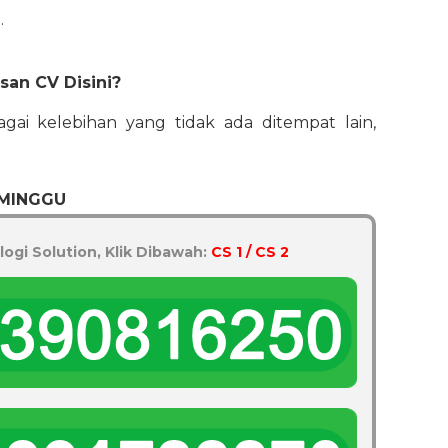
.
an CV Disini?
bagai kelebihan yang tidak ada ditempat lain,
 MINGGU
logi Solution, Klik Dibawah:
CS 1 / CS 2