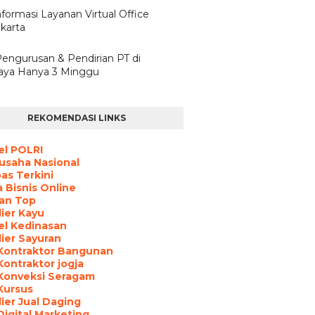
nformasi Layanan Virtual Office
karta
Pengurusan & Pendirian PT di
aya Hanya 3 Minggu
REKOMENDASI LINKS
el POLRI
usaha Nasional
s Terkini
 Bisnis Online
an Top
ier Kayu
el Kedinasan
ier Sayuran
Kontraktor Bangunan
Kontraktor jogja
Konveksi Seragam
Kursus
ier Jual Daging
Digital Marketing