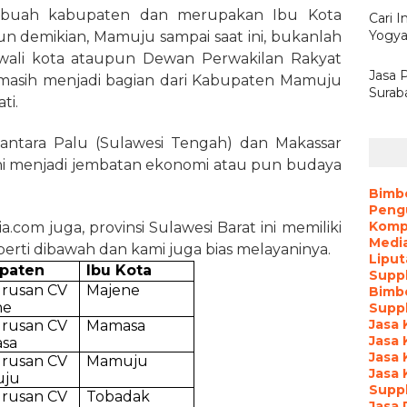
ebuah kabupaten dan merupakan Ibu Kota
Cari I
Yogya
un demikian, Mamuju sampai saat ini, bukanlah
wali kota ataupun Dewan Perwakilan Rakyat
Jasa 
n masih menjadi bagian dari Kabupaten Mamuju
Surab
ti.
ntara Palu (Sulawesi Tengah) dan Makassar
ini menjadi jembatan ekonomi atau pun budaya
Bimb
Peng
Kompa
.com juga, provinsi Sulawesi Barat ini memiliki
Media
ti dibawah dan kami juga bias melayaninya.
Liput
paten
Ibu Kota
Suppl
urusan CV
Majene
Bimb
ne
Suppl
Jasa 
urusan CV
Mamasa
Jasa 
sa
Jasa 
urusan CV
Mamuju
Jasa 
uju
Suppl
urusan CV
Tobadak
Jasa 