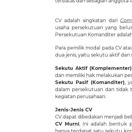
terbatas dan sebagian anggota l
CV adalah singkatan dari
Comm
usaha persekutuan yang belu
Persekutuan Komanditer adalah
Para pemilik modal pada CV at
dua jenis, yaitu sekutu aktif dan 
Sekutu Aktif
(Komplementer)
dan memiliki hak melakukan perj
Sekutu Pasif (Komanditer)
, 
dalam persekutuan dan tidak
kegiatan perusahaan.
Jenis-Jenis CV
CV dapat dibedakan menjadi bebe
CV Murni
, Ini adalah bentuk
hanya terdapat satu sekutu ko