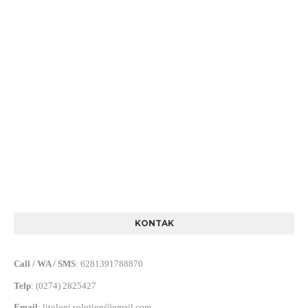
KONTAK
Call / WA / SMS
:
6281391788870
Telp
:
(0274) 2825427
Email
:
litologi.solution@gmail.com