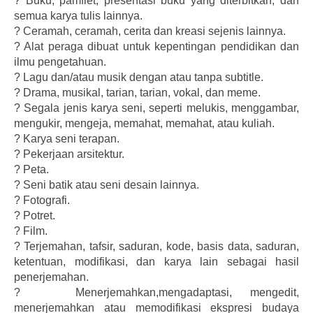
?
Buku, pamflet, presentasi buku yang diterbitkan, dan
semua karya tulis lainnya.
?
Ceramah, ceramah, cerita dan kreasi sejenis lainnya.
?
Alat peraga dibuat untuk kepentingan pendidikan dan
ilmu pengetahuan.
?
Lagu dan/atau musik dengan atau tanpa subtitle.
?
Drama, musikal, tarian, tarian, vokal, dan meme.
?
Segala jenis karya seni, seperti melukis, menggambar,
mengukir, mengeja, memahat, memahat, atau kuliah.
?
Karya seni terapan.
?
Pekerjaan arsitektur.
?
Peta.
?
Seni batik atau seni desain lainnya.
?
Fotografi.
?
Potret.
?
Film.
?
Terjemahan, tafsir, saduran, kode, basis data, saduran,
ketentuan, modifikasi, dan karya lain sebagai hasil
penerjemahan.
?
Menerjemahkan,mengadaptasi, mengedit,
menerjemahkan atau memodifikasi ekspresi budaya