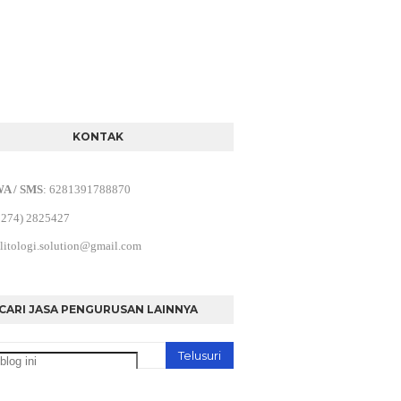
KONTAK
WA / SMS
:
6281391788870
0274) 2825427
litologi.solution@gmail.com
CARI JASA PENGURUSAN LAINNYA