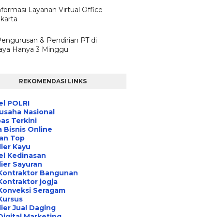
nformasi Layanan Virtual Office
karta
Pengurusan & Pendirian PT di
aya Hanya 3 Minggu
REKOMENDASI LINKS
el POLRI
usaha Nasional
s Terkini
 Bisnis Online
an Top
ier Kayu
el Kedinasan
ier Sayuran
Kontraktor Bangunan
Kontraktor jogja
Konveksi Seragam
Kursus
ier Jual Daging
Digital Marketing