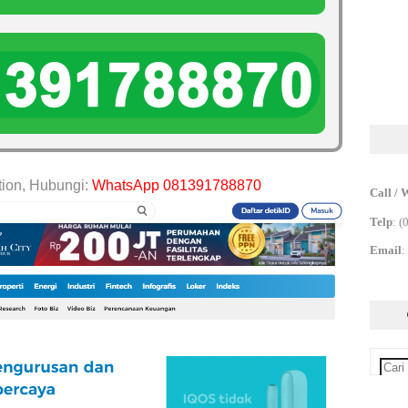
tion, Hubungi:
WhatsApp 081391788870
Call / 
Telp
:
(
Email
: