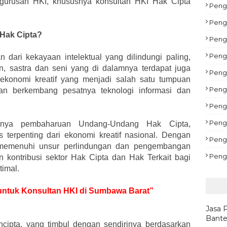
ngurusan HKI, khususnya konsultan HKI Hak Cipta
Pengu
Peng
 Hak Cipta?
Peng
Peng
 dari kekayaan intelektual yang dilindungi paling,
, sastra dan seni yang di dalamnya terdapat juga
Pengu
ekonomi kreatif yang menjadi salah satu tumpuan
Peng
an berkembang pesatnya teknologi informasi dan
Pengu
Peng
anya pembaharuan Undang-Undang Hak Cipta,
 terpenting dari ekonomi kreatif nasional. Dengan
Peng
memenuhi unsur perlindungan dan pengembangan
Peng
n kontribusi sektor Hak Cipta dan Hak Terkait bagi
timal.
r untuk Konsultan HKI di Sumbawa Barat”
Jasa 
Bante
ncipta, yang timbul dengan sendirinya berdasarkan