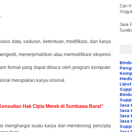
Cari I
Yogya
.
Jasa 
Surab
 basis data, saduran, ketentuan, modifikasi, dan karya
ngedit, menerjemahkan atau memodifikasi ekspresi
Bimb
am format yang dapat dibaca oleh program komputer
Peng
Kompa
Media
ional merupakan karya orisinal.
Liput
Suppl
Bimb
Suppl
Jasa 
k Konsultan Hak Cipta Merek di Sumbawa Barat”
Jasa 
Jasa 
Jasa 
gsi menghargai suatu karya dan mendorong pencipta
Suppl
Jasa 