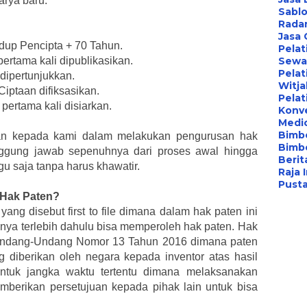
arya baru.
Sablo
Radar
Jasa
dup Pencipta + 70 Tahun.
Pelat
Sewa 
ertama kali dipublikasikan.
Pelat
 dipertunjukkan.
Witj
iptaan difiksasikan.
Pelat
pertama kali disiarkan.
Konv
Medi
Bimbe
n kepada kami dalam melakukan pengurusan hak
Bimb
anggung jawab sepenuhnya dari proses awal hingga
Berita
u saja tanpa harus khawatir.
Raja 
Pust
 Hak Paten?
ang disebut first to file dimana dalam hak paten ini
nya terlebih dahulu bisa memperoleh hak paten. Hak
 Undang-Undang Nomor 13 Tahun 2016 dimana paten
ng diberikan oleh negara kepada inventor atas hasil
untuk jangka waktu tertentu dimana melaksanakan
mberikan persetujuan kepada pihak lain untuk bisa