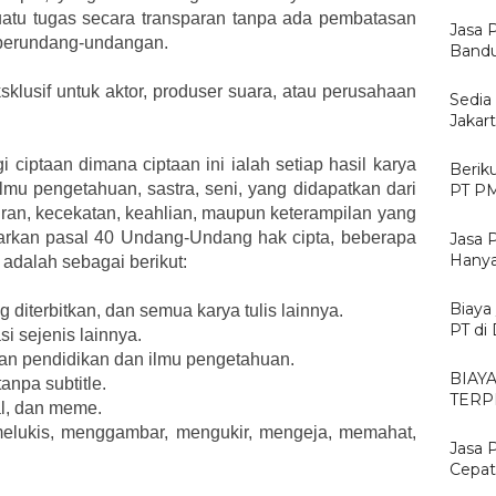
uatu tugas secara transparan tanpa ada pembatasan
Jasa 
 perundang-undangan.
Bandu
sklusif untuk aktor, produser suara, atau perusahaan
Sedia
Jakar
 ciptaan dimana ciptaan ini ialah setiap hasil karya
Berik
ilmu pengetahuan, sastra, seni, yang didapatkan dari
PT PM
kiran, kecekatan, keahlian, maupun keterampilan yang
sarkan pasal 40 Undang-Undang hak cipta, beberapa
Jasa 
Hanya
 adalah sebagai berikut:
Biaya
 diterbitkan, dan semua karya tulis lainnya.
PT di
i sejenis lainnya.
gan pendidikan dan ilmu pengetahuan.
BIAY
anpa subtitle.
TERP
al, dan meme.
 melukis, menggambar, mengukir, mengeja, memahat,
Jasa 
Cepat