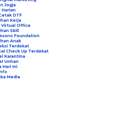
n Jogja
 Harian
 Cetak DTF
ihan Kerja
Virtual Office
ihan Skill
aksono Foundation
ihan Anak
eksi Terdekat
cal Check Up Terdekat
l Karantina
el Unhan
 Hari Ini
Info
aka Media