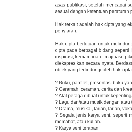
asas publikasi, setelah mencapai s
sesuai dengan ketentuan peraturan
Hak terkait adalah hak cipta yang ek
penyiaran.
Hak cipta bertujuan untuk melindungi
cipta pada berbagai bidang seperti 
inspirasi, kemampuan, imajinasi, pi
diekspresikan secara nyata. Berda
objek yang terlindungi oleh hak cipta
?
Buku, pamflet, presentasi buku yang
?
Ceramah, ceramah, cerita dan kreas
?
Alat peraga dibuat untuk kepentin
?
Lagu dan/atau musik dengan atau t
?
Drama, musikal, tarian, tarian, vok
?
Segala jenis karya seni, seperti
memahat, atau kuliah.
?
Karya seni terapan.