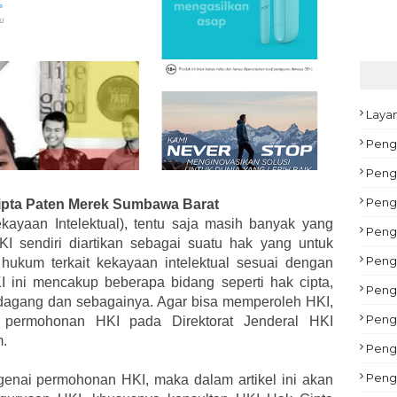
Laya
Peng
Pengu
Peng
ipta Paten Merek Sumbawa Barat
ayaan Intelektual), tentu saja masih banyak yang
Peng
I sendiri diartikan sebagai suatu hak yang untuk
Pengu
hukum terkait kekayaan intelektual sesuai dengan
 ini mencakup beberapa bidang seperti hak cipta,
Peng
ia dagang dan sebagainya. Agar bisa memperoleh HKI,
Pengu
permohonan HKI pada Direktorat Jenderal HKI
m.
Peng
Peng
enai permohonan HKI, maka dalam artikel ini akan