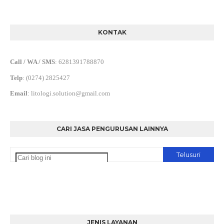
KONTAK
Call / WA / SMS
:
6281391788870
Telp
:
(0274) 2825427
Email
:
litologi.solution@gmail.com
CARI JASA PENGURUSAN LAINNYA
JENIS LAYANAN